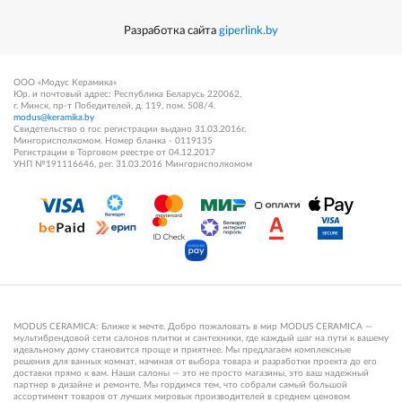
Разработка сайта
giperlink.by
ООО «Модус Керамика»
Юр. и почтовый адрес: Республика Беларусь 220062,
г. Минск, пр-т Победителей, д. 119, пом. 508/4.
modus@keramika.by
Свидетельство о гос регистрации выдано 31.03.2016г.
Мингорисполкомом. Номер бланка - 0119135
Регистрации в Торговом реестре от 04.12.2017
УНП №191116646, рег. 31.03.2016 Мингорисполкомом
MODUS CERAMICA: Ближе к мечте. Добро пожаловать в мир MODUS CERAMICA —
мультибрендовой сети салонов плитки и сантехники, где каждый шаг на пути к вашему
идеальному дому становится проще и приятнее. Мы предлагаем комплексные
решения для ванных комнат, начиная от выбора товара и разработки проекта до его
доставки прямо к вам. Наши салоны — это не просто магазины, это ваш надежный
партнер в дизайне и ремонте. Мы гордимся тем, что собрали самый большой
ассортимент товаров от лучших мировых производителей в среднем ценовом