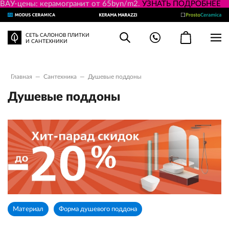
ВАУ-цены: керамогранит от 65byn/m2.
УЗНАТЬ ПОДРОБНЕЕ
СЕТЬ САЛОНОВ ПЛИТКИ
И САНТЕХНИКИ
Главная
—
Сантехника
—
Душевые поддоны
Душевые поддоны
Материал
Форма душевого поддона