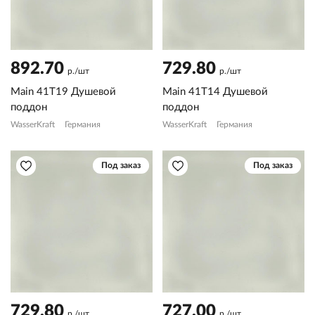
892.70
729.80
р./шт
р./шт
Main 41T19 Душевой
Main 41T14 Душевой
поддон
поддон
WasserKraft
Германия
WasserKraft
Германия
Под заказ
Под заказ
729.80
727.00
р./шт
р./шт