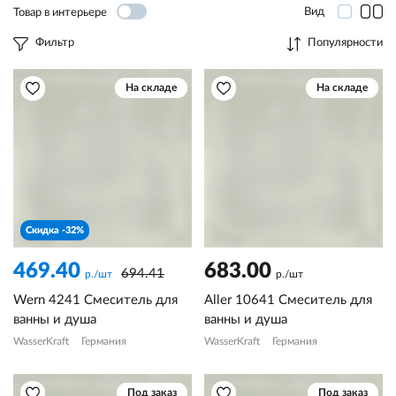
Вид
Товар в интерьере
Фильтр
Популярности
На складе
На складе
Скидка -32%
469.40
683.00
694.41
р./шт
р./шт
Wern 4241 Смеситель для
Aller 10641 Смеситель для
ванны и душа
ванны и душа
WasserKraft
Германия
WasserKraft
Германия
Под заказ
Под заказ