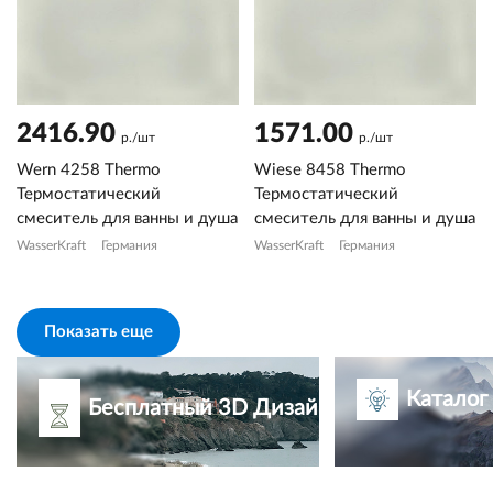
2416.90
1571.00
р./шт
р./шт
Wern 4258 Thermo
Wiese 8458 Thermo
Термостатический
Термостатический
смеситель для ванны и душа
смеситель для ванны и душа
WasserKraft
Германия
WasserKraft
Германия
Показать еще
Каталог
Бесплатный 3D Дизайн-проект