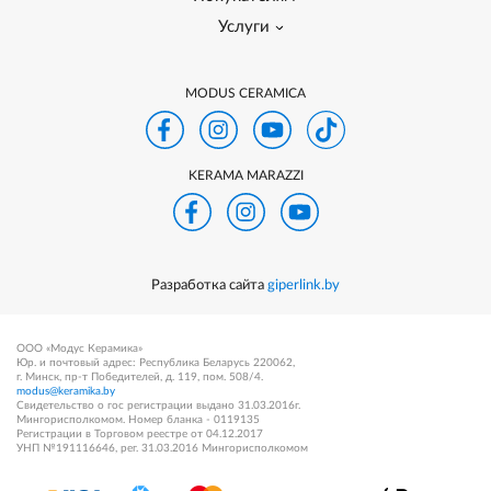
Услуги
MODUS CERAMICA
KERAMA MARAZZI
Разработка сайта
giperlink.by
ООО «Модус Керамика»
Юр. и почтовый адрес: Республика Беларусь 220062,
г. Минск, пр-т Победителей, д. 119, пом. 508/4.
modus@keramika.by
Свидетельство о гос регистрации выдано 31.03.2016г.
Мингорисполкомом. Номер бланка - 0119135
Регистрации в Торговом реестре от 04.12.2017
УНП №191116646, рег. 31.03.2016 Мингорисполкомом