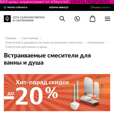
ВАУ-цены: керамогранит от 65byn/m2.
УЗНАТЬ ПОДРОБНЕЕ
СЕТЬ САЛОНОВ ПЛИТКИ
И САНТЕХНИКИ
Главная
—
Сантехника
—
Смесители и душевые системы встроенного монтажа
—
Назначение
—
Смесители для ванны и душа
Встраиваемые смесители для
ванны и душа