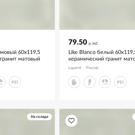
79.50
р./м2
емовый 60x119,5
Like Blanco белый 60x119,
 гранит матовый
керамический гранит мат
рнила
глянцевые чернила
Laparet
Россия
R
LP6012G0641R
На складе