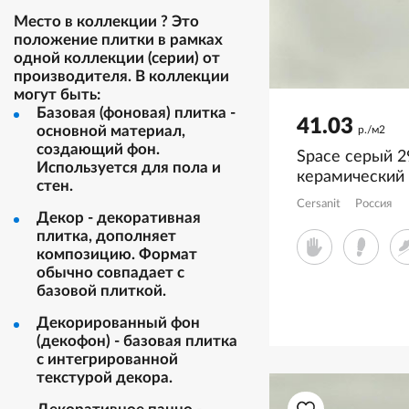
Место в коллекции
?
Это
положение плитки в рамках
одной коллекции (серии) от
производителя. В коллекции
могут быть:
Базовая (фоновая) плитка -
41.03
основной материал,
р./м2
создающий фон.
Space серый 2
Используется для пола и
керамический
стен.
Cersanit
Россия
Декор - декоративная
плитка, дополняет
композицию. Формат
обычно совпадает с
базовой плиткой.
Декорированный фон
(декофон) - базовая плитка
с интегрированной
текстурой декора.