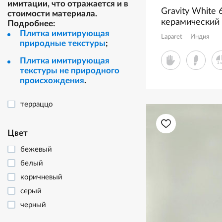
имитации, что отражается и в
Gravity White 
стоимости материала.
керамический
Подробнее:
карвинг
Плитка имитирующая
Laparet
Индия
природные текстуры
;
Плитка имитирующая
текстуры не природного
происхождения
.
терраццо
Цвет
бежевый
белый
коричневый
серый
черный