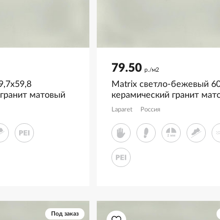
79.50
р./м2
9,7x59,8
Matrix светло-бежевый 6
 гранит матовый
керамический гранит мат
структурный
Laparet
Россия
K952682R0001LPER
Под заказ