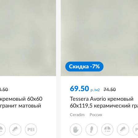
Скидка -7%
69.50
4.50
74.50
р./м2
o кремовый 60x60
Tessera Avorio кремовый
 гранит матовый
60x119,5 керамический гр
R
матовый CR6012G0451R
Ceradim
Россия