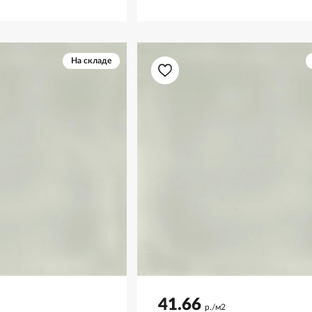
На складе
41.66
р./м2