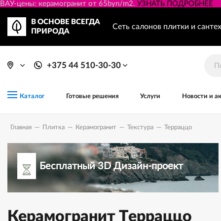
ВАУ-цены: керамогранит от 65byn/m2.
УЗНАТЬ ПОДРОБНЕЕ
В ОСНОВЕ ВСЕГДА
Сеть салонов плитки и санте
ПРИРОДА
+375 44 510-30-30
Готовые решения
Услуги
Новости и а
Каталог
Главная
—
Плитка
—
Керамогранит
—
Текстура
—
Терраццо
Бесплатный 3D Дизайн-проект
Керамогранит Терраццо