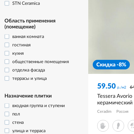
STN Ceramica
Область применения
(помещение)
ванная комната
гостиная
кухня
общественные помещения
Скидка -8%
отделка фасада
террасы и улица
59.50
6
р./м2
Назначение плитки
Tessera Avori
керамический
входная группа и ступени
CR6060G0441
Ceradim
Россия
пол
стена
улица и терраса