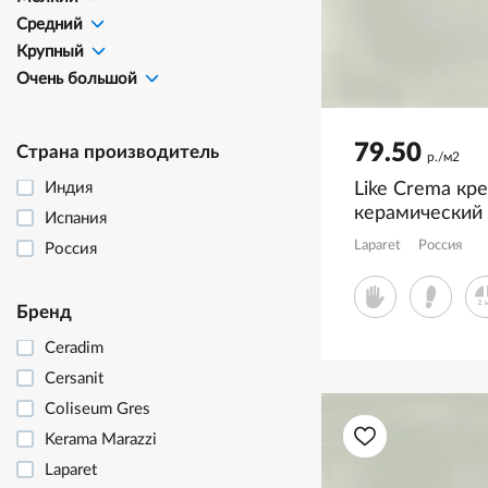
Средний
Крупный
Очень большой
79.50
Страна производитель
р./м2
Like Crema кр
Индия
керамический
Испания
глянцевые че
Laparet
Россия
Россия
LP6012G0651
Бренд
Ceradim
Cersanit
Coliseum Gres
Kerama Marazzi
Laparet