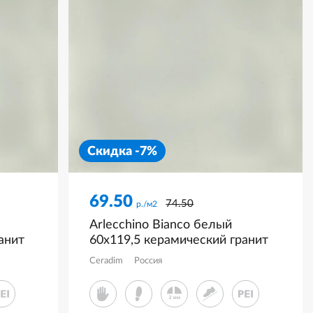
Скидка -7%
69.50
74.50
р./м2
Arlecchino Bianco белый
анит
60x119,5 керамический гранит
матовый CR6012G0441R
Ceradim
Россия