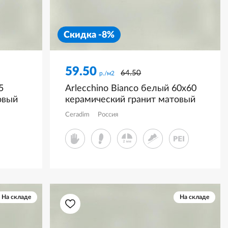
Скидка -8%
59.50
64.50
р./м2
5
Arlecchino Bianco белый 60x60
овый
керамический гранит матовый
CR6060G0431R
Ceradim
Россия
На складе
На складе