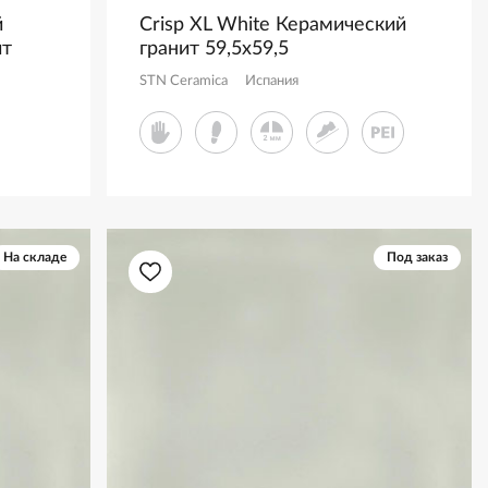
й
Crisp XL White Керамический
ит
гранит 59,5x59,5
STN Ceramica
Испания
На складе
Под заказ