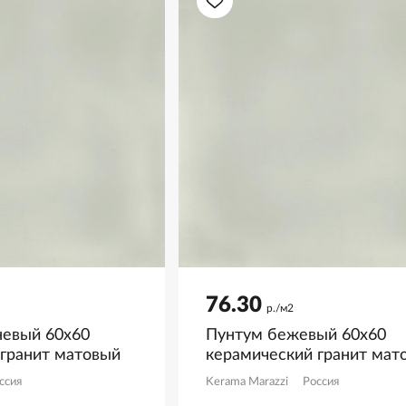
76.30
р./м2
невый 60x60
Пунтум бежевый 60x60
 гранит матовый
керамический гранит мат
R8
KM6060G1201R8
ссия
Kerama Marazzi
Россия