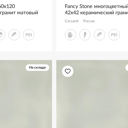
60x120
Fancy Stone многоцветны
 гранит матовый
42x42 керамический гран
матовый
Cersanit
Россия
На складе