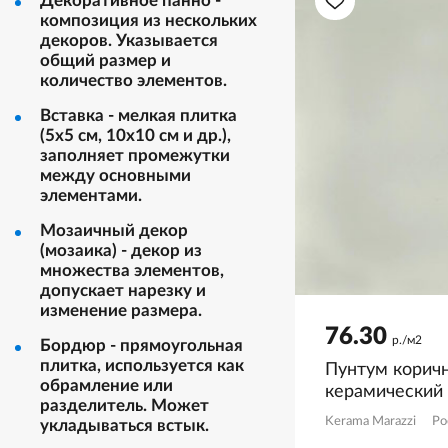
Декоративное панно -
композиция из нескольких
декоров. Указывается
общий размер и
количество элементов.
Вставка - мелкая плитка
(5х5 см, 10х10 см и др.),
заполняет промежутки
между основными
элементами.
Мозаичный декор
(мозаика) - декор из
множества элементов,
допускает нарезку и
изменение размера.
76.30
р./м2
Бордюр - прямоугольная
плитка, используется как
Пунтум корич
обрамление или
керамический
разделитель. Может
KM6060G1221
Kerama Marazzi
Ро
укладываться встык.