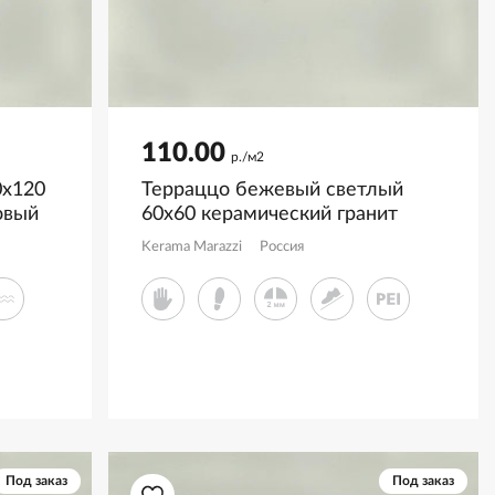
110.00
р./м2
0x120
Терраццо бежевый светлый
овый
60x60 керамический гранит
матовый SG631820R
Kerama Marazzi
Россия
Под заказ
Под заказ