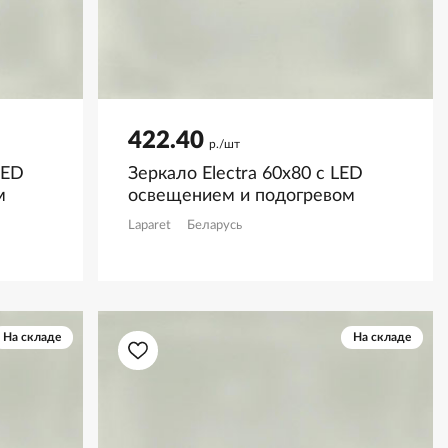
422.40
р./шт
LED
Зеркало Electra 60х80 с LED
м
освещением и подогревом
Laparet
Беларусь
На складе
На складе