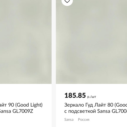
185.85
р./шт
йт 90 (Good Light)
Зеркало Гуд Лайт 80 (Good
Sansa GL7009Z
с подсветкой Sansa GL70
Sansa
Россия