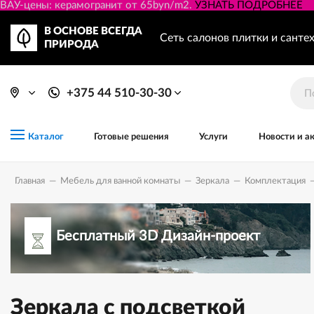
ВАУ-цены: керамогранит от 65byn/m2.
УЗНАТЬ ПОДРОБНЕЕ
В ОСНОВЕ ВСЕГДА
Сеть салонов плитки и санте
ПРИРОДА
+375 44 510-30-30
Готовые решения
Услуги
Новости и а
Каталог
Главная
—
Мебель для ванной комнаты
—
Зеркала
—
Комплектация
Бесплатный 3D Дизайн-проект
Зеркала с подсветкой