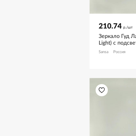
210.74
р./шт
Зеркало Гуд Л
Light) с подсв
GL7010Z
Sansa
Россия