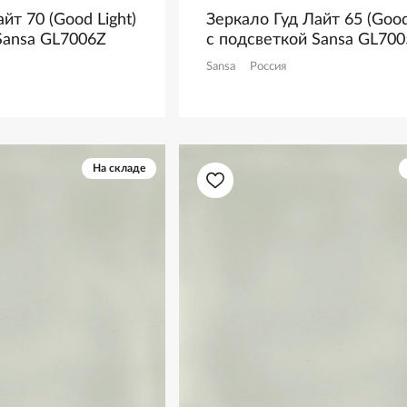
йт 70 (Good Light)
Зеркало Гуд Лайт 65 (Good
Sansa GL7006Z
с подсветкой Sansa GL70
Sansa
Россия
На складе