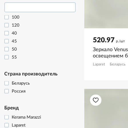
100
120
40
520.97
45
р./шт
Зеркало Venus
50
освещением б
55
Laparet
Беларусь
60
70
Страна производитель
75
Беларусь
80
Россия
85
90
Бренд
Kerama Marazzi
Laparet