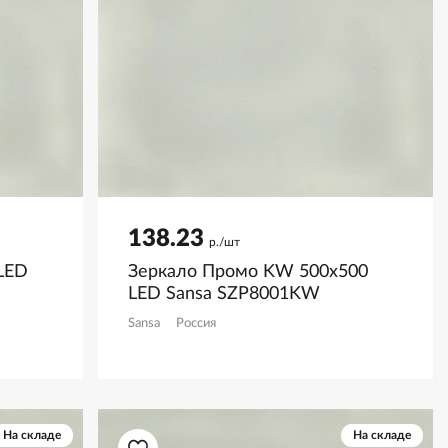
138.23
р./шт
LED
Зеркало Промо KW 500х500
LED Sansa SZP8001KW
Sansa
Россия
На складе
На складе