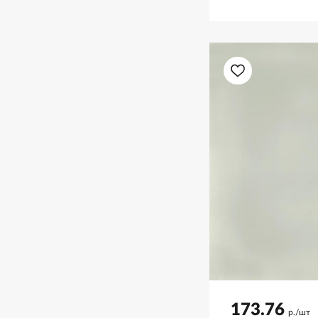
173.76
р./шт