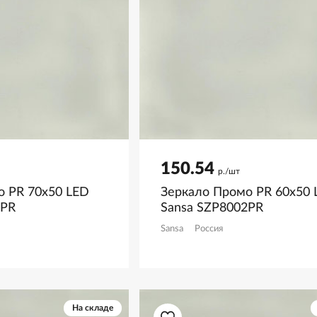
150.54
р./шт
о PR 70х50 LED
Зеркало Промо PR 60х50 
3PR
Sansa SZP8002PR
Sansa
Россия
На складе