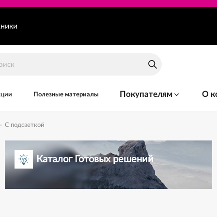
хники
Покупателям
О к
кции
Полезные материалы
—
С подсветкой
Каталог Готовых решений