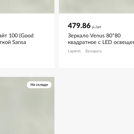
479.86
р./шт
айт 100 (Good
Зеркало Venus 80*80
еткой Sansa
квадратное с LED освещ
и подогревом
Laparet
Беларусь
На складе