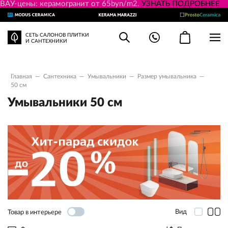
ВАУ-цены: керамогранит от 65byn/m2.
УЗНАТЬ ПОДРОБНЕЕ
СЕТЬ САЛОНОВ ПЛИТКИ
И САНТЕХНИКИ
Главная
—
Сантехника
—
Умывальники
—
Размер умывальника
—
50 см
Умывальники 50 см
Вид
Товар в интерьере