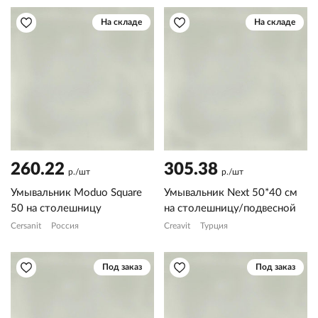
На складе
На складе
260.22
305.38
р./шт
р./шт
Умывальник Moduo Square
Умывальник Next 50*40 см
50 на столешницу
на столешницу/подвесной
Cersanit
Россия
Creavit
Турция
Под заказ
Под заказ