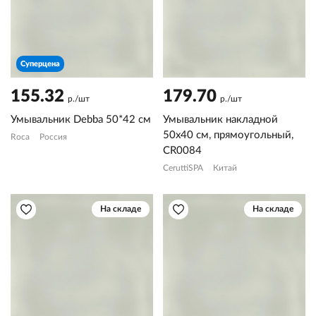
Суперцена
155.32
179.70
р./шт
р./шт
Умывальник Debba 50*42 см
Умывальник накладной
50х40 см, прямоугольный,
Roca
Россия
CR0084
CeruttiSPA
Китай
На складе
На складе