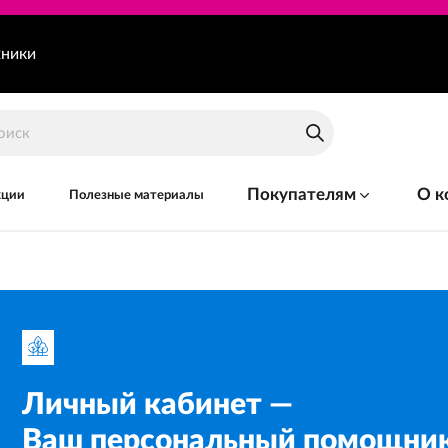
хники
Покупателям
О к
кции
Полезные материалы
Личный кабинет —
Ваш персональный помощник