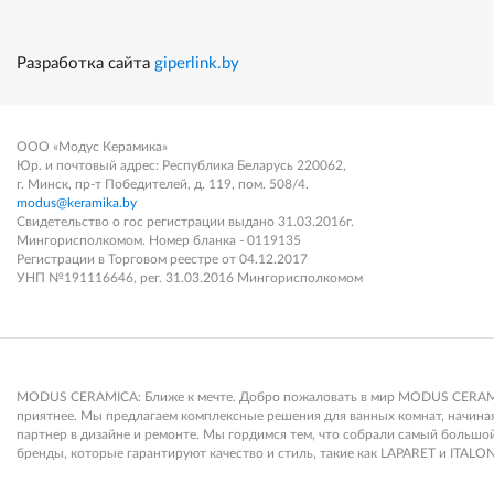
Разработка сайта
giperlink.by
ООО «Модус Керамика»
Юр. и почтовый адрес: Республика Беларусь 220062,
г. Минск, пр-т Победителей, д. 119, пом. 508/4.
modus@keramika.by
Свидетельство о гос регистрации выдано 31.03.2016г.
Мингорисполкомом. Номер бланка - 0119135
Регистрации в Торговом реестре от 04.12.2017
УНП №191116646, рег. 31.03.2016 Мингорисполкомом
MODUS CERAMICA: Ближе к мечте. Добро пожаловать в мир MODUS CERAMICA
приятнее. Мы предлагаем комплексные решения для ванных комнат, начиная 
партнер в дизайне и ремонте. Мы гордимся тем, что собрали самый больш
бренды, которые гарантируют качество и стиль, такие как LAPARET и ITALON