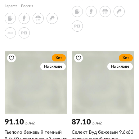
Laparet
Россия
Хит
Хит
На складе
На складе
91.10
87.10
р./м2
р./м2
Тьеполо бежевый темный
Селект Вуд бежевый 9,6x60