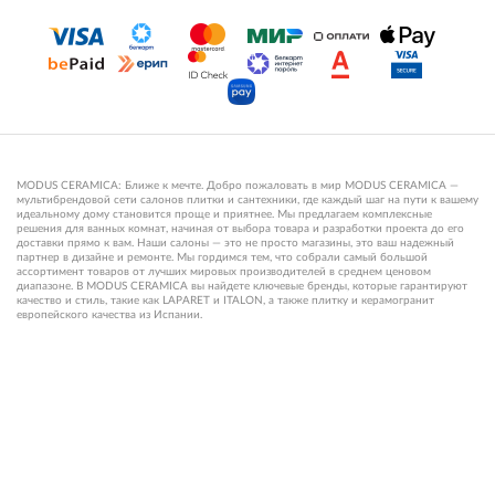
MODUS CERAMICA: Ближе к мечте. Добро пожаловать в мир MODUS CERAMICA —
мультибрендовой сети салонов плитки и сантехники, где каждый шаг на пути к вашему
идеальному дому становится проще и приятнее. Мы предлагаем комплексные
решения для ванных комнат, начиная от выбора товара и разработки проекта до его
доставки прямо к вам. Наши салоны — это не просто магазины, это ваш надежный
партнер в дизайне и ремонте. Мы гордимся тем, что собрали самый большой
ассортимент товаров от лучших мировых производителей в среднем ценовом
диапазоне. В MODUS CERAMICA вы найдете ключевые бренды, которые гарантируют
качество и стиль, такие как LAPARET и ITALON, а также плитку и керамогранит
европейского качества из Испании.