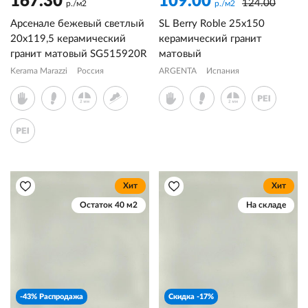
167.30
109.00
124.00
р./м2
р./м2
Арсенале бежевый светлый
SL Berry Roble 25x150
20x119,5 керамический
керамический гранит
гранит матовый SG515920R
матовый
Kerama Marazzi
Россия
ARGENTA
Испания
Хит
Хит
Остаток 40 м2
На складе
-43% Распродажа
Скидка -17%