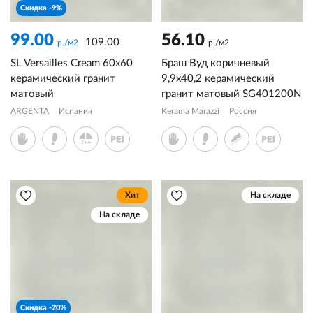
Скидка -9%
99.00
56.10
109.00
р./м2
р./м2
SL Versailles Cream 60x60
Браш Вуд коричневый
керамический гранит
9,9x40,2 керамический
матовый
гранит матовый SG401200N
ARGENTA
Испания
Kerama Marazzi
Россия
Хит
На складе
На складе
Скидка -20%