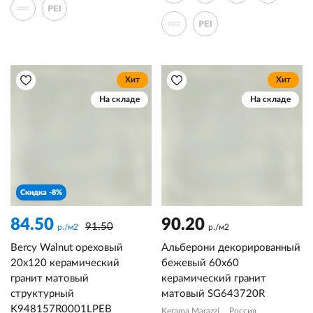
Хит
Хит
На складе
На складе
Скидка -8%
84.50
90.20
91.50
р./м2
р./м2
Bercy Walnut ореховый
Альберони декорированный
20x120 керамический
бежевый 60x60
гранит матовый
керамический гранит
структурный
матовый SG643720R
K948157R0001LPEB
Kerama Marazzi
Россия