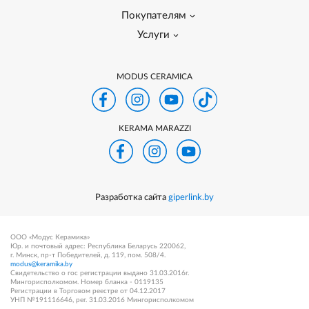
Покупателям
Услуги
MODUS CERAMICA
KERAMA MARAZZI
Разработка сайта
giperlink.by
ООО «Модус Керамика»
Юр. и почтовый адрес: Республика Беларусь 220062,
г. Минск, пр-т Победителей, д. 119, пом. 508/4.
modus@keramika.by
Свидетельство о гос регистрации выдано 31.03.2016г.
Мингорисполкомом. Номер бланка - 0119135
Регистрации в Торговом реестре от 04.12.2017
УНП №191116646, рег. 31.03.2016 Мингорисполкомом