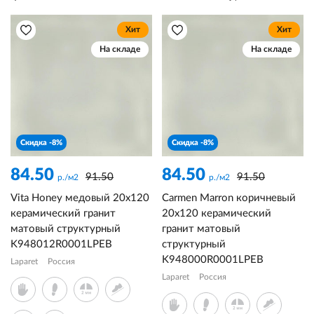
Хит
Хит
На складе
На складе
Скидка -8%
Скидка -8%
84.50
84.50
91.50
91.50
р./м2
р./м2
Vita Honey медовый 20x120
Carmen Marron коричневый
керамический гранит
20x120 керамический
матовый структурный
гранит матовый
K948012R0001LPEB
структурный
K948000R0001LPEB
Laparet
Россия
Laparet
Россия