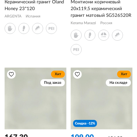
Керамический гранит Oland
Монтиони коричневый
Honey 23*120
20x119,5 керамический
гранит матовый SG526520R
ARGENTA
Испания
Kerama Marazzi
Россия
Хит
Хит
Под заказ
На складе
Скидка -12%