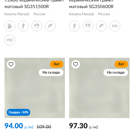
9,6x60 керамический гранит
керамический гранит
матовый SG351500R
матовый SG350600R
Kerama Marazzi
Россия
Kerama Marazzi
Россия
Хит
Хит
На складе
На складе
Скидка -14%
94.00
97.30
109.00
р./м2
р./м2