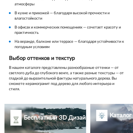
атмосферы
В кухне и прихожей — благодаря высокой прочности и
влагостойкости
В офисах и коммерческих помещениях — сочетает красоту и
практичность
На веранде, балконе или террасе — благодаря устойчивости к
погодным условиям
Выбор оттенков и текстур
В нашем каталоге представлены разнообразные оттенки — от
светлого дуба до глубокого венге, а также разные текстуры — от
гладкой до выразительной фактуры натурального дерева. Вы
сможете керамогранит под дерево для любого интерьера и
стиля.
Каталог
Бесплатный 3D Дизайн-проект