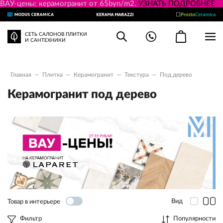
ВАУ-цены: керамогранит от 65byn/m2.
УЗНАТЬ ПОДРОБНЕЕ
СЕТЬ САЛОНОВ ПЛИТКИ
И САНТЕХНИКИ
Главная
—
Плитка
—
Керамогранит
—
Текстура
—
Под дерево
Керамогранит под дерево
Вид
Товар в интерьере
Фильтр
Популярности