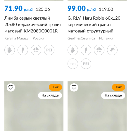
71.90
99.00
125.06
119.00
р./м2
р./м2
Лимба серый светлый
G. RLV. Haru Roble 60x120
20x80 керамический гранит
керамический гранит
матовый KM2080G0001R
матовый структурный
Kerama Marazzi
Россия
GeoTilesCeramica
Испания
Хит
Хит
На складе
На складе