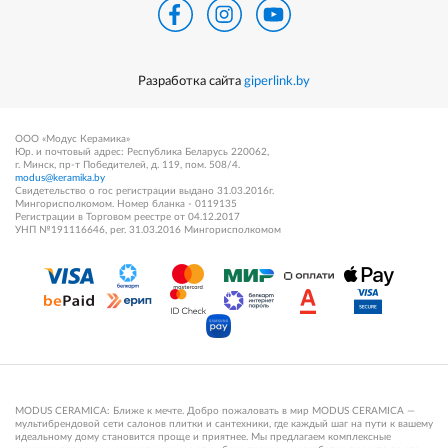
Разработка сайта
giperlink.by
ООО «Модус Керамика»
Юр. и почтовый адрес: Республика Беларусь 220062,
г. Минск, пр-т Победителей, д. 119, пом. 508/4.
modus@keramika.by
Свидетельство о гос регистрации выдано 31.03.2016г.
Мингорисполкомом. Номер бланка - 0119135
Регистрации в Торговом реестре от 04.12.2017
УНП №191116646, рег. 31.03.2016 Мингорисполкомом
MODUS CERAMICA: Ближе к мечте. Добро пожаловать в мир MODUS CERAMICA —
мультибрендовой сети салонов плитки и сантехники, где каждый шаг на пути к вашему
идеальному дому становится проще и приятнее. Мы предлагаем комплексные