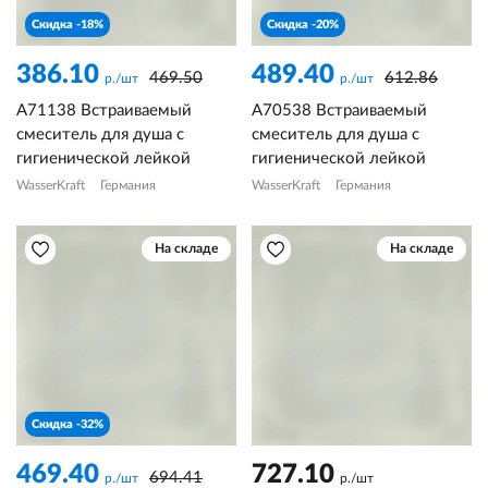
Скидка -18%
Скидка -20%
386.10
489.40
469.50
612.86
р./шт
р./шт
A71138 Встраиваемый
A70538 Встраиваемый
смеситель для душа с
смеситель для душа с
гигиенической лейкой
гигиенической лейкой
WasserKraft
Германия
WasserKraft
Германия
На складе
На складе
Скидка -32%
469.40
727.10
694.41
р./шт
р./шт