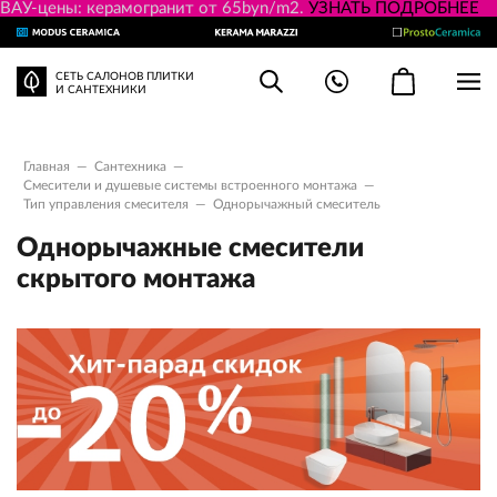
ВАУ-цены: керамогранит от 65byn/m2.
УЗНАТЬ ПОДРОБНЕЕ
СЕТЬ САЛОНОВ ПЛИТКИ
И САНТЕХНИКИ
Главная
—
Сантехника
—
Смесители и душевые системы встроенного монтажа
—
Тип управления смесителя
—
Однорычажный смеситель
Однорычажные смесители
скрытого монтажа