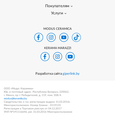
Покупателям
Услуги
MODUS CERAMICA
KERAMA MARAZZI
Разработка сайта
giperlink.by
ООО «Модус Керамика»
Юр. и почтовый адрес: Республика Беларусь 220062,
г. Минск, пр-т Победителей, д. 119, пом. 508/4.
modus@keramika.by
Свидетельство о гос регистрации выдано 31.03.2016г.
Мингорисполкомом. Номер бланка - 0119135
Регистрации в Торговом реестре от 04.12.2017
УНП №191116646, рег. 31.03.2016 Мингорисполкомом