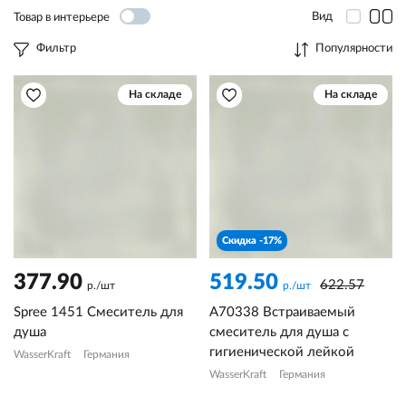
Вид
Товар в интерьере
Фильтр
Популярности
На складе
На складе
Скидка -17%
377.90
519.50
622.57
р./шт
р./шт
Spree 1451 Смеситель для
A70338 Встраиваемый
душа
смеситель для душа с
гигиенической лейкой
WasserKraft
Германия
WasserKraft
Германия