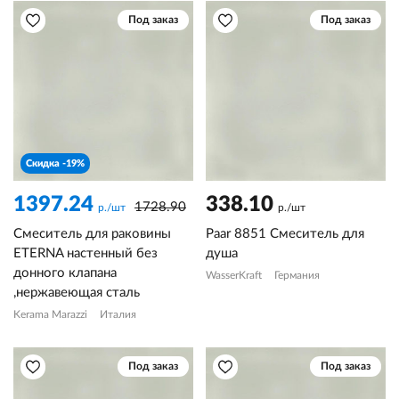
Под заказ
Под заказ
Скидка -19%
1397.24
338.10
1728.90
р./шт
р./шт
Смеситель для раковины
Paar 8851 Смеситель для
ETERNA настенный без
душа
донного клапана
WasserKraft
Германия
,нержавеющая сталь
Kerama Marazzi
Италия
Под заказ
Под заказ