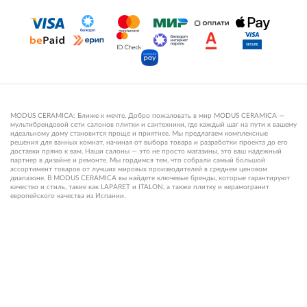
MODUS CERAMICA: Ближе к мечте. Добро пожаловать в мир MODUS CERAMICA —
мультибрендовой сети салонов плитки и сантехники, где каждый шаг на пути к вашему
идеальному дому становится проще и приятнее. Мы предлагаем комплексные
решения для ванных комнат, начиная от выбора товара и разработки проекта до его
доставки прямо к вам. Наши салоны — это не просто магазины, это ваш надежный
партнер в дизайне и ремонте. Мы гордимся тем, что собрали самый большой
ассортимент товаров от лучших мировых производителей в среднем ценовом
диапазоне. В MODUS CERAMICA вы найдете ключевые бренды, которые гарантируют
качество и стиль, такие как LAPARET и ITALON, а также плитку и керамогранит
европейского качества из Испании.