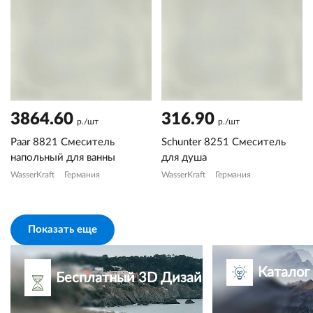
3864.60
316.90
р./шт
р./шт
Paar 8821 Смеситель
Schunter 8251 Смеситель
напольный для ванны
для душа
WasserKraft
Германия
WasserKraft
Германия
Показать еще
Каталог
Бесплатный 3D Дизайн-проект