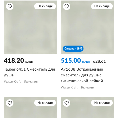
На складе
На складе
Скидка -18%
418.20
515.00
628.61
р./шт
р./шт
Tauber 6451 Смеситель для
A71638 Встраиваемый
душа
смеситель для душа с
гигиенической лейкой
WasserKraft
Германия
WasserKraft
Германия
На складе
На складе