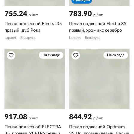
Суперцена
755.24
783.90
р./шт
р./шт
Пенал подвесной Electra 35
Пенал подвесной Electra 35
правый, дуб Рока
правый, хромикс серебро
Laparet
Беларусь
Laparet
Беларусь
На складе
На складе
917.08
844.92
р./шт
р./шт
Пенал подвесной ELECTRA
Пенал подвесной Optimum
35, правый, УЛЬТРА белый
35 Uni правый/левый, белый