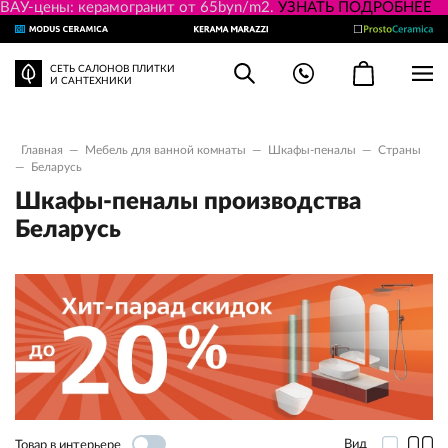
ВАУ-цены: керамогранит от 65byn/m2.
УЗНАТЬ ПОДРОБНЕЕ
СЕТЬ САЛОНОВ ПЛИТКИ
И САНТЕХНИКИ
Главная
—
Мебель для ванной комнаты
—
Шкафы-пеналы
—
Страны
—
Беларусь
Шкафы-пеналы производства
Беларусь
Вид
Товар в интерьере