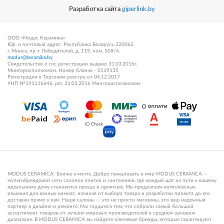
Разработка сайта
giperlink.by
ООО «Модус Керамика»
Юр. и почтовый адрес: Республика Беларусь 220062,
г. Минск, пр-т Победителей, д. 119, пом. 508/4.
modus@keramika.by
Свидетельство о гос регистрации выдано 31.03.2016г.
Мингорисполкомом. Номер бланка - 0119135
Регистрации в Торговом реестре от 04.12.2017
УНП №191116646, рег. 31.03.2016 Мингорисполкомом
MODUS CERAMICA: Ближе к мечте. Добро пожаловать в мир MODUS CERAMICA —
мультибрендовой сети салонов плитки и сантехники, где каждый шаг на пути к вашему
идеальному дому становится проще и приятнее. Мы предлагаем комплексные
решения для ванных комнат, начиная от выбора товара и разработки проекта до его
доставки прямо к вам. Наши салоны — это не просто магазины, это ваш надежный
партнер в дизайне и ремонте. Мы гордимся тем, что собрали самый большой
ассортимент товаров от лучших мировых производителей в среднем ценовом
диапазоне. В MODUS CERAMICA вы найдете ключевые бренды, которые гарантируют