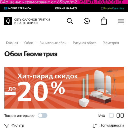
ВАУ-цены: керамогранит от 65byn/m2.
УЗНАТЬ ПОДРОБНЕЕ
СЕТЬ САЛОНОВ ПЛИТКИ
И САНТЕХНИКИ
Главная
—
Обои
—
Виниловыe обои
—
Рисунок обоев
—
Геометрия
Обои Геометрия
Вид
Товар в интерьере
Фильтр
Популярности