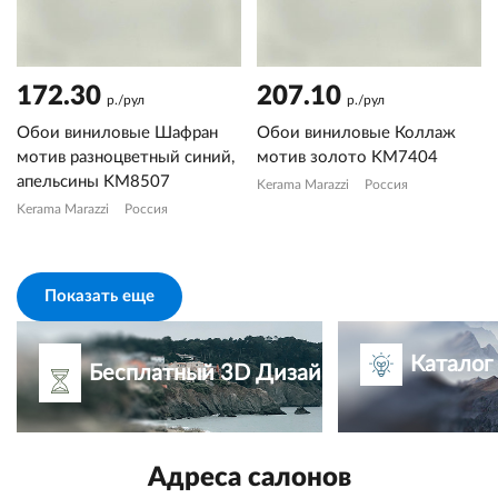
172.30
207.10
р./рул
р./рул
Обои виниловые Шафран
Обои виниловые Коллаж
мотив разноцветный синий,
мотив золото KM7404
апельсины KM8507
Kerama Marazzi
Россия
Kerama Marazzi
Россия
Показать еще
Каталог
Бесплатный 3D Дизайн-проект
Адреса салонов