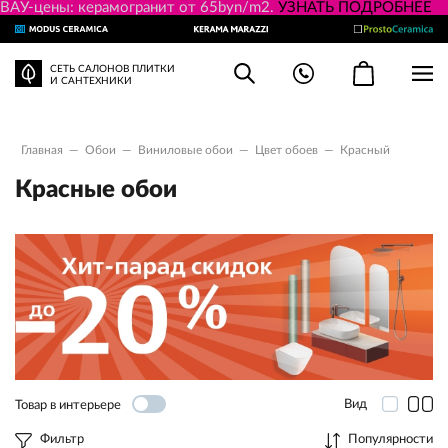
ВАУ-цены: керамогранит от 65byn/m2.
УЗНАТЬ ПОДРОБНЕЕ
СЕТЬ САЛОНОВ ПЛИТКИ
И САНТЕХНИКИ
Главная
—
Обои
—
Виниловыe обои
—
Цвет обоев
—
Красный
Красные обои
Вид
Товар в интерьере
Фильтр
Популярности