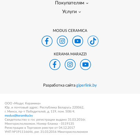
Покупателям
Услуги
MODUS CERAMICA
KERAMA MARAZZI
Разработка сайта
giperlink.by
ООО «Модус Керамика»
Юр. и почтовый адрес: Республика Беларусь 220062,
г. Минск, пр-т Победителей, д. 119, пом. 508/4.
modus@keramika.by
Свидетельство о гос регистрации выдано 31.03.2016г.
Мингорисполкомом. Номер бланка - 0119135
Регистрации в Торговом реестре от 04.12.2017
УНП №191116646, рег. 31.03.2016 Мингорисполкомом