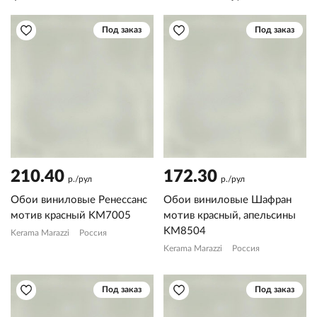
Под заказ
Под заказ
210.40
172.30
р./рул
р./рул
Обои виниловые Ренессанс
Обои виниловые Шафран
мотив красный KM7005
мотив красный, апельсины
KM8504
Kerama Marazzi
Россия
Kerama Marazzi
Россия
Под заказ
Под заказ