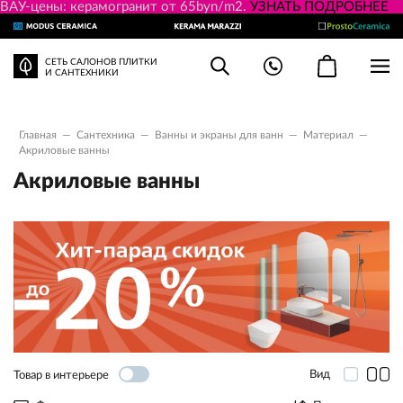
ВАУ-цены: керамогранит от 65byn/m2.
УЗНАТЬ ПОДРОБНЕЕ
СЕТЬ САЛОНОВ ПЛИТКИ
И САНТЕХНИКИ
Главная
—
Сантехника
—
Ванны и экраны для ванн
—
Материал
—
Акриловые ванны
Акриловые ванны
Вид
Товар в интерьере