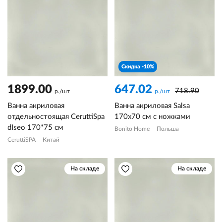
Скидка -10%
1899.00
647.02
718.90
р./шт
р./шт
Ванна акриловая
Ванна акриловая Salsa
отдельностоящая CeruttiSpa
170х70 см с ножками
dIseo 170*75 см
Bonito Home
Польша
CeruttiSPA
Китай
На складе
На складе