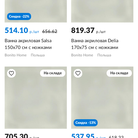
Скидка -22%
514.10
819.37
656.62
р./шт
р./шт
Ванна акриловая Salsa
Ванна акриловая Delia
150х70 см с ножками
170х75 см с ножками
Bonito Home
Польша
Bonito Home
Польша
На складе
На складе
Скидка -13%
705.30
537.95
618.33