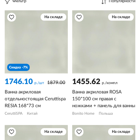
Фильтр
Популярности
На складе
На складе
Скидка -7%
1746.10
1455.62
1879.00
р./шт
р./компл
Ванна акриловая
Ванна акриловая ROSA
отдельностоящая Ceruttispa
150*100 см правая с
RESIA 168*73 см
ножками + панель для ванны
CeruttiSPA
Китай
Bonito Home
Польша
На складе
На складе