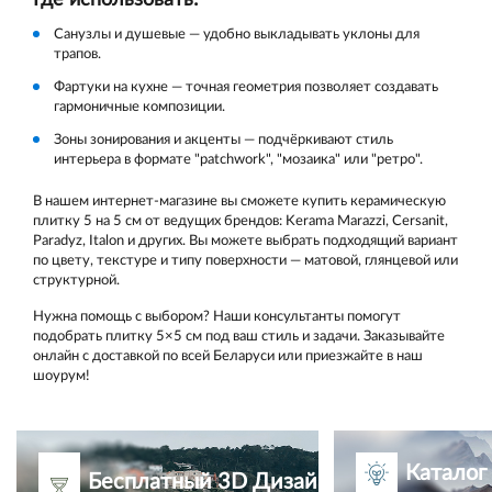
Санузлы и душевые — удобно выкладывать уклоны для
трапов.
Фартуки на кухне — точная геометрия позволяет создавать
гармоничные композиции.
Зоны зонирования и акценты — подчёркивают стиль
интерьера в формате "patchwork", "мозаика" или "ретро".
В нашем интернет-магазине вы сможете купить керамическую
плитку 5 на 5 см от ведущих брендов: Kerama Marazzi, Cersanit,
Paradyz, Italon и других. Вы можете выбрать подходящий вариант
по цвету, текстуре и типу поверхности — матовой, глянцевой или
структурной.
Нужна помощь с выбором? Наши консультанты помогут
подобрать плитку 5×5 см под ваш стиль и задачи. Заказывайте
онлайн с доставкой по всей Беларуси или приезжайте в наш
шоурум!
Каталог
Бесплатный 3D Дизайн-проект