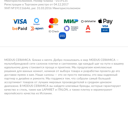
Мингорисполкомом. Номер бланка - 0119135
Регистрации в Торговом реестре от 04.12.2017
УНП №191116646, рег. 31.03.2016 Мингорисполкомом
MODUS CERAMICA: Ближе к мечте. Добро пожаловать в мир MODUS CERAMICA —
мультибрендовой сети салонов плитки и сантехники, где каждый шаг на пути к вашему
идеальному дому становится проще и приятнее. Мы предлагаем комплексные
решения для ванных комнат, начиная от выбора товара и разработки проекта до его
доставки прямо к вам. Наши салоны — это не просто магазины, это ваш надежный
партнер в дизайне и ремонте. Мы гордимся тем, что собрали самый большой
ассортимент товаров от лучших мировых производителей в среднем ценовом
диапазоне. В MODUS CERAMICA вы найдете ключевые бренды, которые гарантируют
качество и стиль, такие как LAPARET и ITALON, а также плитку и керамогранит
европейского качества из Испании.