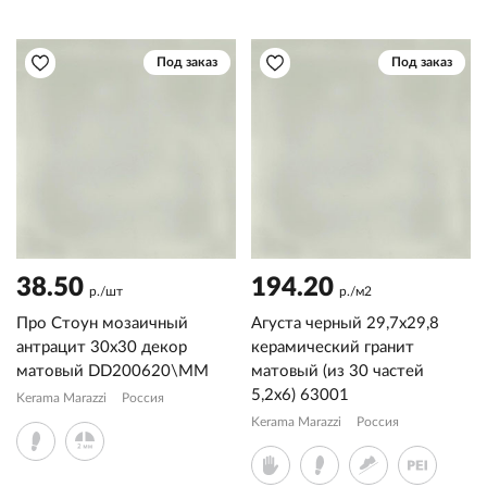
Под заказ
Под заказ
38.50
194.20
р./шт
р./м2
Про Стоун мозаичный
Агуста черный 29,7x29,8
антрацит 30x30 декор
керамический гранит
матовый DD200620\MM
матовый (из 30 частей
5,2х6) 63001
Kerama Marazzi
Россия
Kerama Marazzi
Россия