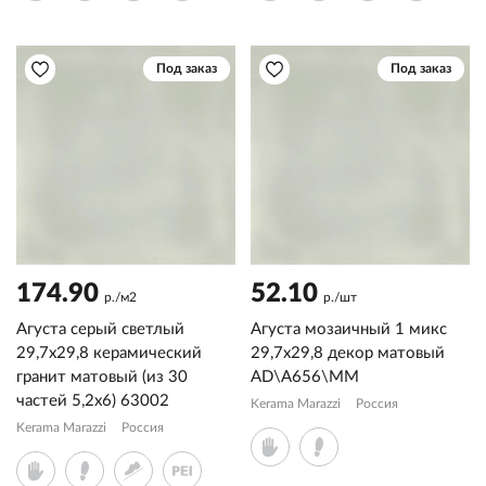
Под заказ
Под заказ
174.90
52.10
р./м2
р./шт
Агуста серый светлый
Агуста мозаичный 1 микс
29,7x29,8 керамический
29,7x29,8 декор матовый
гранит матовый (из 30
AD\A656\MM
частей 5,2х6) 63002
Kerama Marazzi
Россия
Kerama Marazzi
Россия