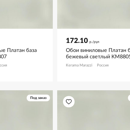
172.10
р./рул
ые Платан база
Обои виниловые Платан б
807
бежевый светлый KM880
ссия
Kerama Marazzi
Россия
Под заказ