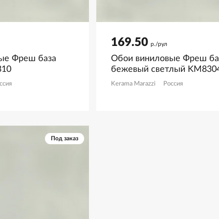
169.50
р./рул
ые Фреш база
Обои виниловые Фреш ба
310
бежевый светлый KM830
ссия
Kerama Marazzi
Россия
Под заказ