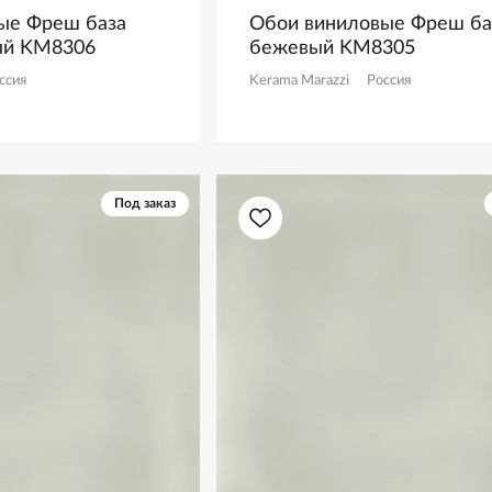
ые Фреш база
Обои виниловые Фреш ба
ый KM8306
бежевый KM8305
ссия
Kerama Marazzi
Россия
Под заказ