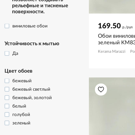
рельефные и тисненые
поверхности.
169.50
виниловые обои
р./рул
Обои винилов
зеленый KM8
Устойчивость к мытью
Kerama Marazzi
Ро
Да
Цвет обоев
бежевый
бежевый светлый
бежевый, золотой
белый
голубой
зеленый
серый