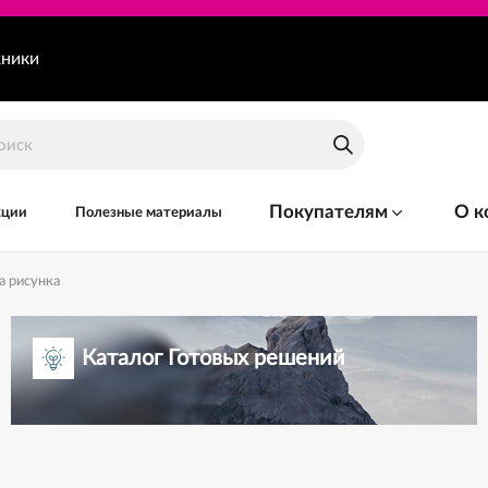
хники
Покупателям
О к
кции
Полезные материалы
а рисунка
Каталог Готовых решений