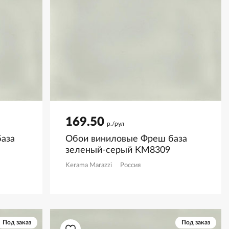
169.50
р./рул
аза
Обои виниловые Фреш база
зеленый-серый KM8309
Kerama Marazzi
Россия
Под заказ
Под заказ