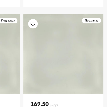
Под заказ
Под заказ
169.50
р./рул