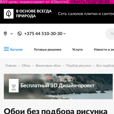
ВАУ-цены: керамогранит от 65byn/m2.
УЗНАТЬ ПОДРОБНЕЕ
В ОСНОВЕ ВСЕГДА
Сеть салонов плитки и санте
ПРИРОДА
+375 44 510-30-30
Готовые решения
Услуги
Новости и а
Каталог
Главная
—
Обои
—
Виниловыe обои
—
Подбор рисунка
—
Без подбор
Бесплатный 3D Дизайн-проект
Обои без подбора рисунка