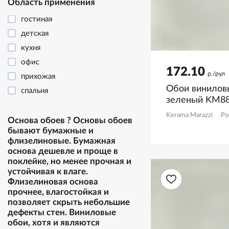
Область применения
гостиная
детская
кухня
офис
172.10
р./рул
прихожая
Обои винилов
спальня
зеленый KM8
Kerama Marazzi
Ро
Основа обоев
?
Основы обоев
бывают бумажные и
флизелиновые. Бумажная
основа дешевле и проще в
поклейке, но менее прочная и
устойчивая к влаге.
Флизелиновая основа
прочнее, влагостойкая и
позволяет скрыть небольшие
дефекты стен. Виниловые
обои, хотя и являются