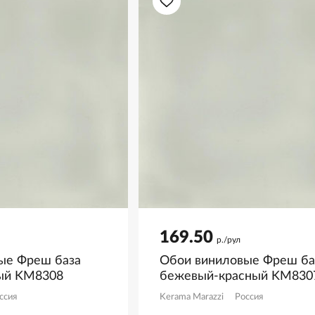
169.50
р./рул
ые Фреш база
Обои виниловые Фреш ба
ый KM8308
бежевый-красный KM830
ссия
Kerama Marazzi
Россия