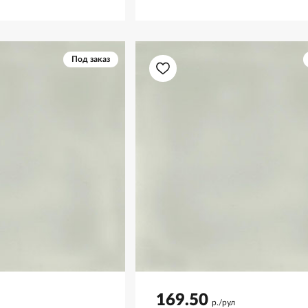
Под заказ
169.50
р./рул