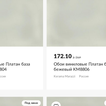
172.10
р./рул
ые Платан база
Обои виниловые Платан б
804
бежевый KM8806
ссия
Kerama Marazzi
Россия
Под заказ