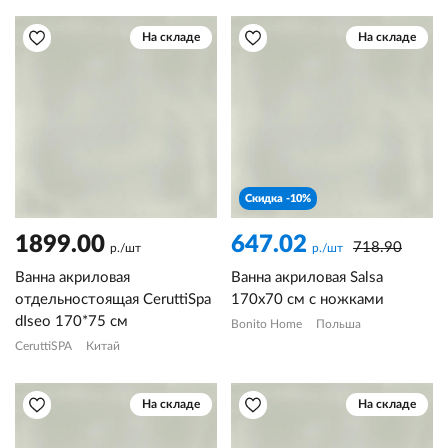
На складе
На складе
Скидка -10%
1899.00
647.02
718.90
р./шт
р./шт
Ванна акриловая
Ванна акриловая Salsa
отдельностоящая CeruttiSpa
170х70 см с ножками
dIseo 170*75 см
Bonito Home
Польша
CeruttiSPA
Китай
На складе
На складе