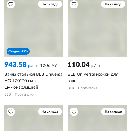
На складе
На складе
Скидка -22%
943.58
110.04
1206.99
р./шт
р./шт
Ванна стальная BLB Universal
BLB Universal ножки для
HG 170*70 см, с
ванн
шумоизоляцией
BLB
Португалия
BLB
Португалия
На складе
На складе