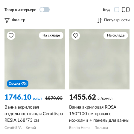
Вид
Товар в интерьере
Фильтр
Популярности
На складе
На складе
Скидка -7%
1746.10
1455.62
1879.00
р./шт
р./компл
Ванна акриловая
Ванна акриловая ROSA
отдельностоящая Ceruttispa
150*100 см правая с
RESIA 168*73 см
ножками + панель для ванны
CeruttiSPA
Китай
Bonito Home
Польша