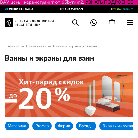
ВАУ-цены: керамогранит от 65byn/m2.
УЗНАТЬ ПОДРОБНЕЕ
СЕТЬ САЛОНОВ ПЛИТКИ
И САНТЕХНИКИ
Главная
—
Сантехника
—
Ванны и экраны для ванн
Ванны и экраны для ванн
Материал
Размер
Форма
Бренды
Экраны и комплек