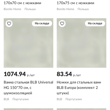
170х70 см с ножками
170х75 см с ножками
Bonito Home
Польша
Bonito Home
Польша
На складе
На складе
1074.94
83.54
р./шт
р./шт
Ванна стальная BLB Universal
Ножки для стальных ванн
HG 150*70 см, с
BLB Europa (комплект 2
шумоизоляцией
штуки)
BLB
Португалия
BLB
Португалия