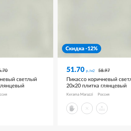
Скидка -12%
51.70
6.70
58.97
р./м2
чневый светлый
Пикассо коричневый свет
глянцевый
20x20 плитка глянцевый
0N
структурный KM2020B00
ссия
Kerama Marazzi
Россия