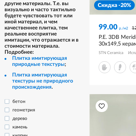
другие материалы. Т.е. вы
Скидка -20%
визуально и часто тактильно
будете чувствовать тот или
иной материал, и чем
99.00
качественнее плитка, тем
1
р./м2
реальнее восприятие
P.E. 3DB Merid
имитации, что отражается и в
30x149,5 кера
стоимости материала.
матовый
Подробнее:
STN Ceramica
Исп
Плитка имитирующая
природные текстуры
;
Плитка имитирующая
текстуры не природного
происхождения
.
бетон
геометрия
дерево
камень
кирпич