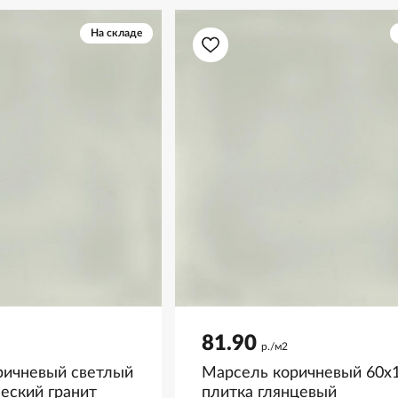
На складе
81.90
р./м2
ричневый светлый
Марсель коричневый 60x1
еский гранит
плитка глянцевый