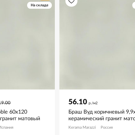
На складе
56.10
19.00
р./м2
oble 60x120
Браш Вуд коричневый 9,9x
 гранит матовый
керамический гранит мат
SG401200N
Испания
Kerama Marazzi
Россия