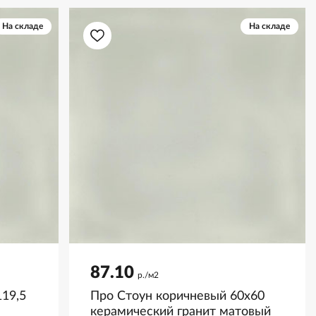
На складе
На складе
87.10
р./м2
19,5
Про Стоун коричневый 60x60
керамический гранит матовый