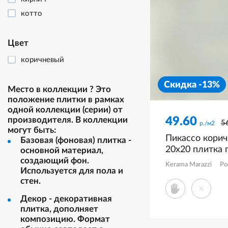
котто
майолика
металл
Цвет
моноколор
коричневый
мрамор
Скидка -13%
оникс
Место в коллекции
?
Это
положение плитки в рамках
орнамент
одной коллекции (серии) от
рисунок
49.60
производителя. В коллекции
5
р./м2
соль/перец
могут быть:
Пикассо кори
Базовая (фоновая) плитка -
терраццо
20x20 плитка 
основной материал,
травертин
KM2020B008
создающий фон.
Kerama Marazzi
Ро
Используется для пола и
стен.
Декор - декоративная
плитка, дополняет
композицию. Формат