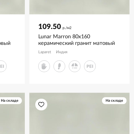
109.50
р./м2
Lunar Marron 80x160
овый
керамический гранит матовый
(ghr) глосси инк
Laparet
Индия
На складе
На складе