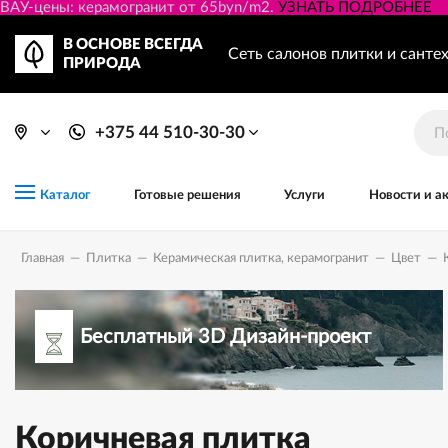
ВАУ-цены: керамогранит от 65byn/m2.
УЗНАТЬ ПОДРОБНЕЕ
В ОСНОВЕ ВСЕГДА
Сеть салонов плитки и санте
ПРИРОДА
+375 44 510-30-30
Готовые решения
Услуги
Новости и а
Каталог
Главная
—
Плитка
—
Керамическая плитка, керамогранит
—
Цвет
—
Бесплатный 3D Дизайн-проект
Коричневая плитка