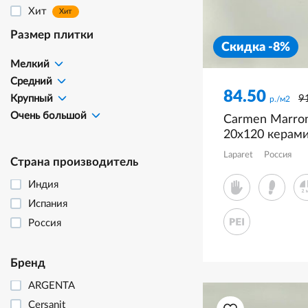
Хит
Хит
Размер плитки
Скидка -8%
Мелкий
Средний
84.50
9
Крупный
р./м2
Очень большой
Carmen Marro
20x120 керами
матовый стру
Laparet
Россия
Страна производитель
K948000R000
Индия
Испания
Россия
Бренд
ARGENTA
Cersanit