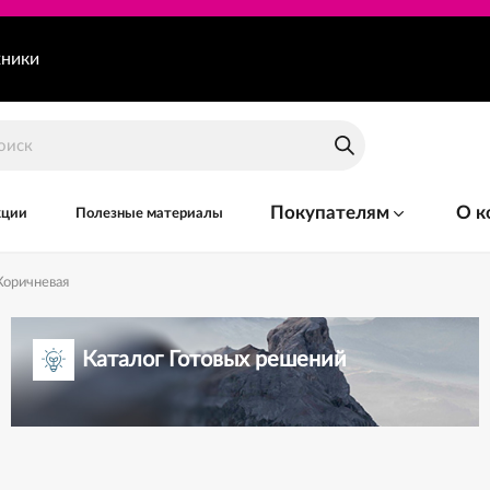
хники
Покупателям
О к
кции
Полезные материалы
Коричневая
Каталог Готовых решений