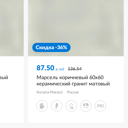
Скидка -36%
87.50
136.54
р./м2
лый
Марсель коричневый 60x60
керамический гранит матовый
50N
KM6060G0961R
Kerama Marazzi
Россия