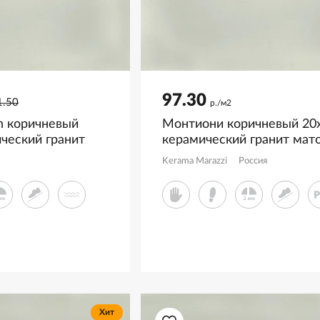
97.30
1.50
р./м2
n коричневый
Монтиони коричневый 20x
ческий гранит
керамический гранит мат
ктурный
SG526520R
Kerama Marazzi
Россия
1LPEB
Хит