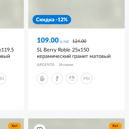
Скидка -12%
109.00
124.00
р./м2
119,5
SL Berry Roble 25x150
овый
керамический гранит матовый
ARGENTA
Испания
Хит
Хит