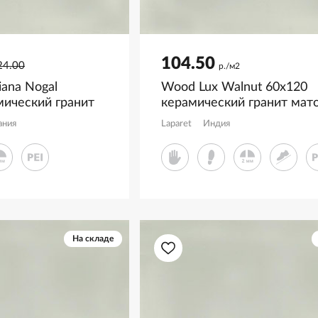
104.50
24.00
р./м2
iana Nogal
Wood Lux Walnut 60x120
мический гранит
керамический гранит мат
карвинг
ания
Laparet
Индия
На складе