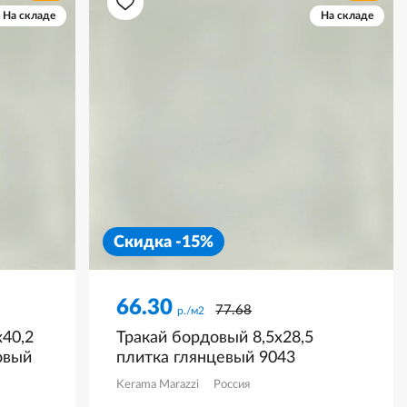
На складе
На складе
Скидка -15%
66.30
77.68
р./м2
40,2
Тракай бордовый 8,5x28,5
овый
плитка глянцевый 9043
Kerama Marazzi
Россия