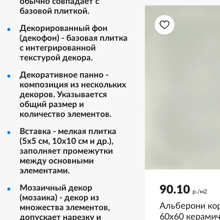
обычно совпадает с
базовой плиткой.
Декорированный фон
(декофон) - базовая плитка
с интегрированной
текстурой декора.
Декоративное панно -
композиция из нескольких
декоров. Указывается
общий размер и
количество элементов.
Вставка - мелкая плитка
(5х5 см, 10х10 см и др.),
заполняет промежутки
между основными
элементами.
Мозаичный декор
90.10
р./м2
(мозаика) - декор из
Альберони ко
множества элементов,
60x60 керамич
допускает нарезку и