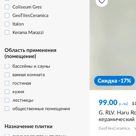
Coliseum Gres
GeoTilesCeramica
Italon
Kerama Marazzi
Laparet
STN Ceramica
Область применения
(помещение)
Грани Таганая
бассейны и сауны
ванная комната
Скидка -17%
гостиная
кухня
лестницы
99.00
1
р./м2
общественные помещения
G. RLV. Haru R
отделка фасада
керамический
террасы и улица
структурный
Назначение плитки
GeoTilesCeramica