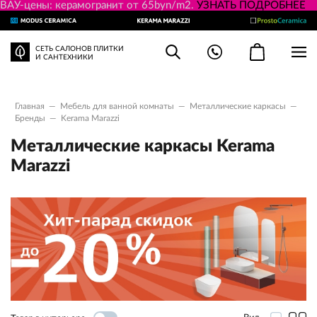
ВАУ-цены: керамогранит от 65byn/m2.
УЗНАТЬ ПОДРОБНЕЕ
СЕТЬ САЛОНОВ ПЛИТКИ
И САНТЕХНИКИ
Главная
—
Мебель для ванной комнаты
—
Металлические каркасы
—
Бренды
—
Kerama Marazzi
Металлические каркасы Kerama
Marazzi