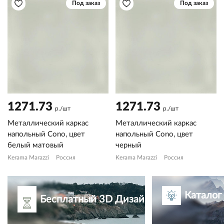
Под заказ
Под заказ
1271.73
1271.73
р./шт
р./шт
Металлический каркас
Металлический каркас
напольный Cono, цвет
напольный Cono, цвет
белый матовый
черный
Kerama Marazzi
Россия
Kerama Marazzi
Россия
Каталог
Бесплатный 3D Дизайн-проект