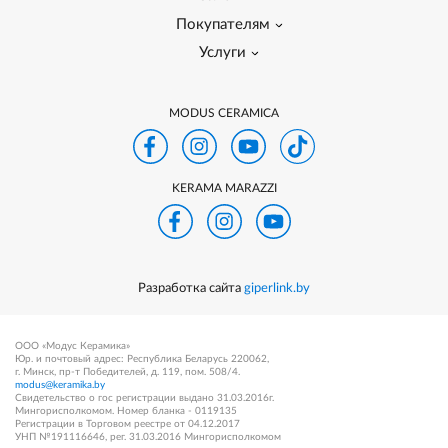
Покупателям
Услуги
MODUS CERAMICA
KERAMA MARAZZI
Разработка сайта
giperlink.by
ООО «Модус Керамика»
Юр. и почтовый адрес: Республика Беларусь 220062,
г. Минск, пр-т Победителей, д. 119, пом. 508/4.
modus@keramika.by
Свидетельство о гос регистрации выдано 31.03.2016г.
Мингорисполкомом. Номер бланка - 0119135
Регистрации в Торговом реестре от 04.12.2017
УНП №191116646, рег. 31.03.2016 Мингорисполкомом