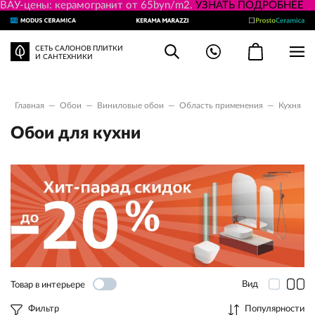
ВАУ-цены: керамогранит от 65byn/m2.
УЗНАТЬ ПОДРОБНЕЕ
СЕТЬ САЛОНОВ ПЛИТКИ
И САНТЕХНИКИ
Главная
—
Обои
—
Виниловыe обои
—
Область применения
—
Кухня
Обои для кухни
Вид
Товар в интерьере
Фильтр
Популярности