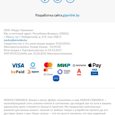
Разработка сайта
giperlink.by
ООО «Модус Керамика»
Юр. и почтовый адрес: Республика Беларусь 220062,
г. Минск, пр-т Победителей, д. 119, пом. 508/4.
modus@keramika.by
Свидетельство о гос регистрации выдано 31.03.2016г.
Мингорисполкомом. Номер бланка - 0119135
Регистрации в Торговом реестре от 04.12.2017
УНП №191116646, рег. 31.03.2016 Мингорисполкомом
MODUS CERAMICA: Ближе к мечте. Добро пожаловать в мир MODUS CERAMICA —
мультибрендовой сети салонов плитки и сантехники, где каждый шаг на пути к вашему
идеальному дому становится проще и приятнее. Мы предлагаем комплексные
решения для ванных комнат, начиная от выбора товара и разработки проекта до его
доставки прямо к вам. Наши салоны — это не просто магазины, это ваш надежный