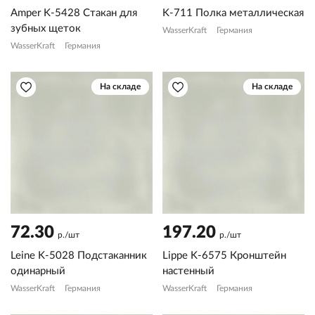
Amper K-5428 Стакан для
K-711 Полка металлическая
зубных щеток
WasserKraft
Германия
WasserKraft
Германия
На складе
На складе
72.30
197.20
р./шт
р./шт
Leine K-5028 Подстаканник
Lippe K-6575 Кронштейн
одинарный
настенный
WasserKraft
Германия
WasserKraft
Германия