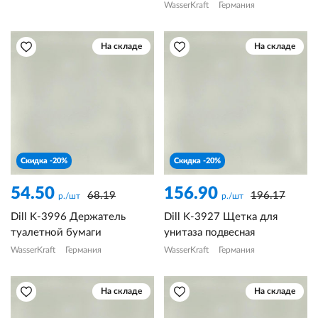
WasserKraft
Германия
На складе
На складе
Скидка -20%
Скидка -20%
54.50
156.90
68.19
196.17
р./шт
р./шт
Dill K-3996 Держатель
Dill K-3927 Щетка для
туалетной бумаги
унитаза подвесная
WasserKraft
Германия
WasserKraft
Германия
На складе
На складе