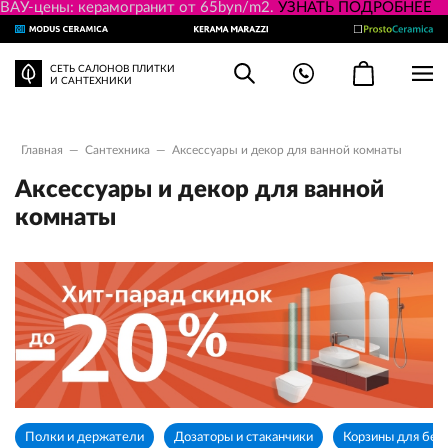
ВАУ-цены: керамогранит от 65byn/m2.
УЗНАТЬ ПОДРОБНЕЕ
СЕТЬ САЛОНОВ ПЛИТКИ
И САНТЕХНИКИ
Главная
—
Сантехника
—
Аксессуары и декор для ванной комнаты
Аксессуары и декор для ванной
комнаты
Полки и держатели
Дозаторы и стаканчики
Корзины для бел