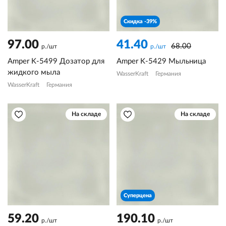
Скидка -39%
97.00
41.40
68.00
р./шт
р./шт
Amper K-5499 Дозатор для
Amper K-5429 Мыльница
жидкого мыла
WasserKraft
Германия
WasserKraft
Германия
На складе
На складе
Суперцена
59.20
190.10
р./шт
р./шт