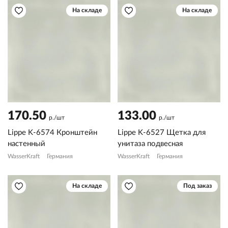
На складе
На складе
170.50
133.00
р./шт
р./шт
Lippe K-6574 Кронштейн
Lippe K-6527 Щетка для
настенный
унитаза подвесная
WasserKraft
Германия
WasserKraft
Германия
На складе
Под заказ