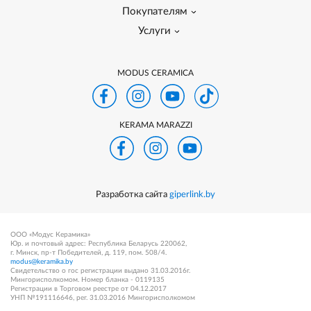
Покупателям
Услуги
MODUS CERAMICA
KERAMA MARAZZI
Разработка сайта
giperlink.by
ООО «Модус Керамика»
Юр. и почтовый адрес: Республика Беларусь 220062,
г. Минск, пр-т Победителей, д. 119, пом. 508/4.
modus@keramika.by
Свидетельство о гос регистрации выдано 31.03.2016г.
Мингорисполкомом. Номер бланка - 0119135
Регистрации в Торговом реестре от 04.12.2017
УНП №191116646, рег. 31.03.2016 Мингорисполкомом