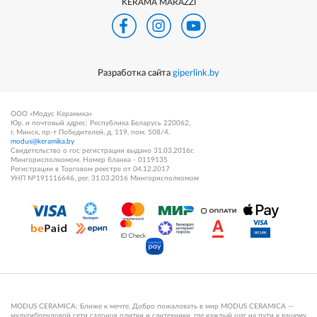
KERAMA MARAZZI
Разработка сайта
giperlink.by
ООО «Модус Керамика»
Юр. и почтовый адрес: Республика Беларусь 220062,
г. Минск, пр-т Победителей, д. 119, пом. 508/4.
modus@keramika.by
Свидетельство о гос регистрации выдано 31.03.2016г.
Мингорисполкомом. Номер бланка - 0119135
Регистрации в Торговом реестре от 04.12.2017
УНП №191116646, рег. 31.03.2016 Мингорисполкомом
MODUS CERAMICA: Ближе к мечте. Добро пожаловать в мир MODUS CERAMICA —
мультибрендовой сети салонов плитки и сантехники, где каждый шаг на пути к вашему