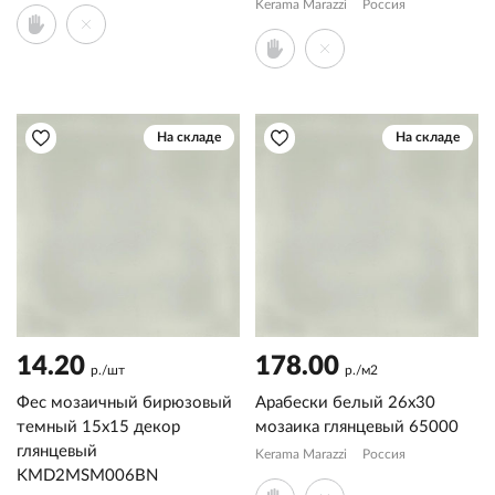
Kerama Marazzi
Россия
На складе
На складе
14.20
178.00
р./шт
р./м2
Фес мозаичный бирюзовый
Арабески белый 26x30
темный 15x15 декор
мозаика глянцевый 65000
глянцевый
Kerama Marazzi
Россия
KMD2MSM006BN