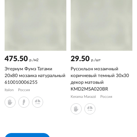
475.50
29.50
р./м2
р./шт
Этернум Фумэ Татами
Руссильон мозаичный
20x80 мозаика натуральный
коричневый темный 30x30
610010006255
декор матовый
KMD2MSA020BR
Italon
Россия
Kerama Marazzi
Россия