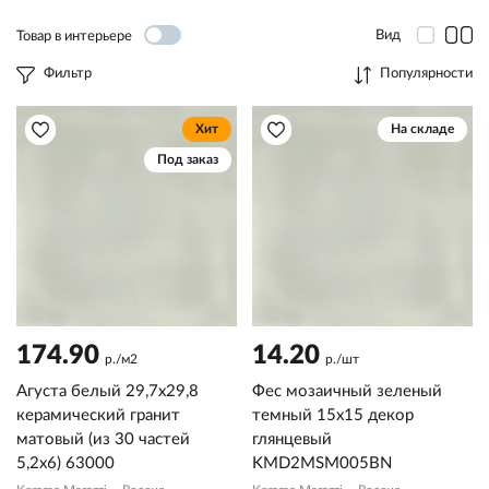
Вид
Товар в интерьере
Фильтр
Популярности
Хит
На складе
Под заказ
174.90
14.20
р./м2
р./шт
Агуста белый 29,7x29,8
Фес мозаичный зеленый
керамический гранит
темный 15x15 декор
матовый (из 30 частей
глянцевый
5,2х6) 63000
KMD2MSM005BN