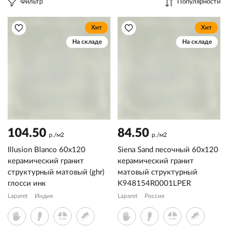
Фильтр
Популярности
Хит
Хит
На складе
На складе
104.50
84.50
р./м2
р./м2
Illusion Blanco 60x120
Siena Sand песочный 60x120
керамический гранит
керамический гранит
структурный матовый (ghr)
матовый структурный
глосси инк
K948154R0001LPER
Laparet
Индия
Laparet
Россия