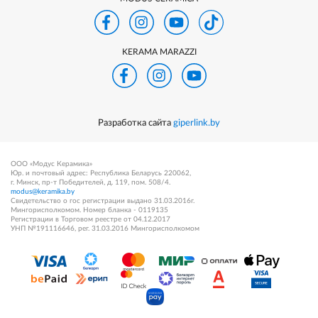
KERAMA MARAZZI
Разработка сайта
giperlink.by
ООО «Модус Керамика»
Юр. и почтовый адрес: Республика Беларусь 220062,
г. Минск, пр-т Победителей, д. 119, пом. 508/4.
modus@keramika.by
Свидетельство о гос регистрации выдано 31.03.2016г.
Мингорисполкомом. Номер бланка - 0119135
Регистрации в Торговом реестре от 04.12.2017
УНП №191116646, рег. 31.03.2016 Мингорисполкомом