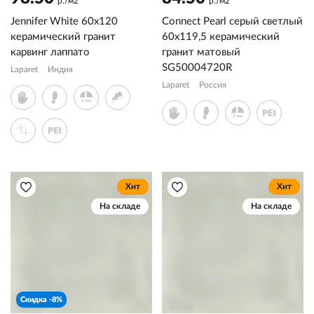
р./м2
р./м2
Jennifer White 60x120
Connect Pearl серый светлый
керамический гранит
60x119,5 керамический
карвинг лаппато
гранит матовый
SG50004720R
Laparet
Индия
Laparet
Россия
Хит
Хит
На складе
На складе
Скидка -8%