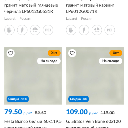
гранит матовый глянцевые
гранит матовый карвинг
чернила LP6012G0531R
LP6012G0071R
Laparet
Россия
Laparet
Россия
Хит
Хит
На складе
На складе
Скидка -11%
Скидка -8%
79.50
109.00
89.50
119.00
р./м2
р./м2
Festa Bianco белый 60x119,5
G. Stratos Vein Bone 60x120
керамический гранит
керамический гранит