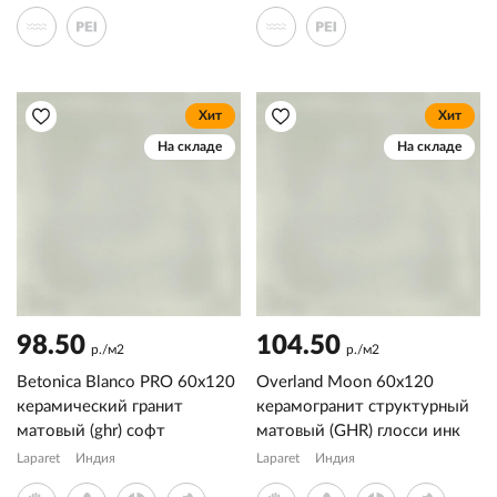
Хит
Хит
На складе
На складе
98.50
104.50
р./м2
р./м2
Betonica Blanco PRO 60x120
Overland Moon 60х120
керамический гранит
керамогранит структурный
матовый (ghr) софт
матовый (GHR) глосси инк
Laparet
Индия
Laparet
Индия