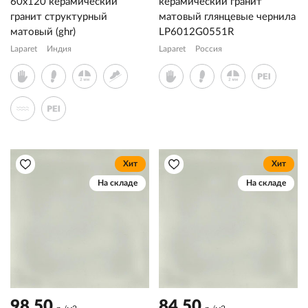
60x120 керамический
керамический гранит
гранит структурный
матовый глянцевые чернила
матовый (ghr)
LP6012G0551R
Laparet
Индия
Laparet
Россия
Хит
Хит
На складе
На складе
98.50
84.50