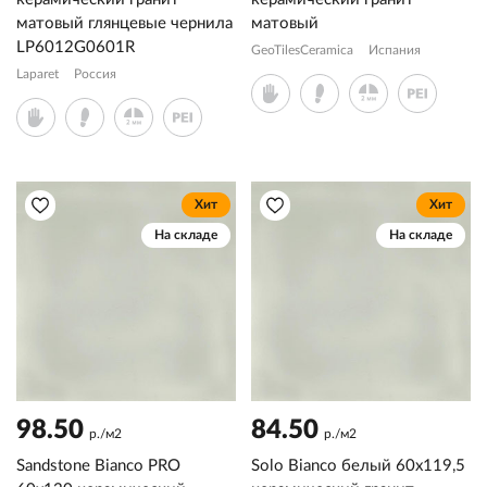
матовый глянцевые чернила
матовый
LP6012G0601R
GeoTilesCeramica
Испания
Laparet
Россия
Хит
Хит
На складе
На складе
98.50
84.50
р./м2
р./м2
Sandstone Bianco PRO
Solo Bianco белый 60x119,5