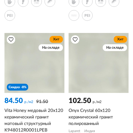
Хит
Хит
На складе
На складе
Скидка -8%
84.50
102.50
91.50
р./м2
р./м2
Vita Honey медовый 20x120
Onyx Crystal 60x120
керамический гранит
керамический гранит
матовый структурный
полированный
K948012R0001LPEB
Laparet
Индия