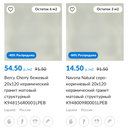
Остаток 6 м2
Остаток 3 м2
-40% Распродажа
-84% Распродажа
54.50
14.50
91.50
91.50
р./м2
р./м2
Bercy Cherry бежевый
Navona Natural серо-
20x120 керамический
коричневый 20x120
гранит матовый
керамический гранит
структурный
матовый структурный
K948156R0001LPEB
K948009R0001LPEB
Laparet
Россия
Laparet
Россия