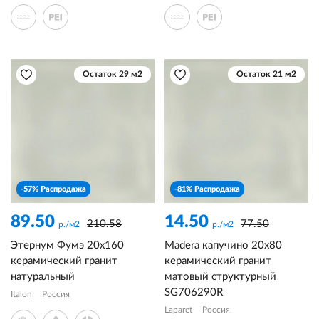
Остаток 29 м2
Остаток 21 м2
-57% Распродажа
-81% Распродажа
89.50
14.50
210.58
77.50
р./м2
р./м2
Этернум Фумэ 20x160
Madera капучино 20x80
керамический гранит
керамический гранит
натуральный
матовый структурный
SG706290R
Italon
Россия
Laparet
Россия