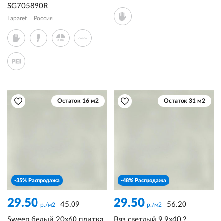
SG705890R
Laparet
Россия
Остаток 16 м2
Остаток 31 м2
-35% Распродажа
-48% Распродажа
29.50
29.50
45.09
56.20
р./м2
р./м2
Sweep белый 20x60 плитка
Вяз светлый 9,9x40,2