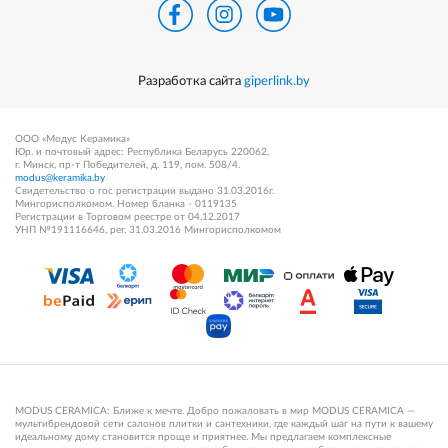
Разработка сайта
giperlink.by
ООО «Модус Керамика»
Юр. и почтовый адрес: Республика Беларусь 220062,
г. Минск, пр-т Победителей, д. 119, пом. 508/4.
modus@keramika.by
Свидетельство о гос регистрации выдано 31.03.2016г.
Мингорисполкомом. Номер бланка - 0119135
Регистрации в Торговом реестре от 04.12.2017
УНП №191116646, рег. 31.03.2016 Мингорисполкомом
MODUS CERAMICA: Ближе к мечте. Добро пожаловать в мир MODUS CERAMICA —
мультибрендовой сети салонов плитки и сантехники, где каждый шаг на пути к вашему
идеальному дому становится проще и приятнее. Мы предлагаем комплексные