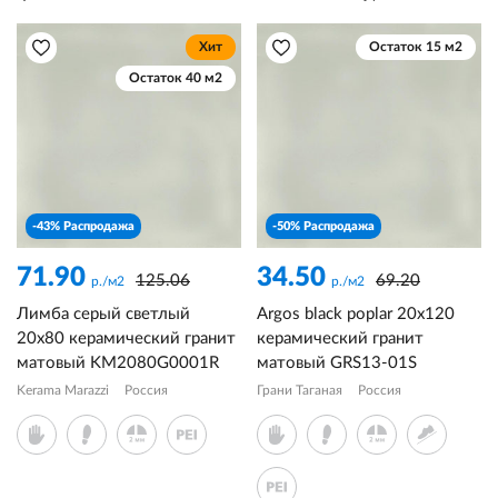
Хит
Остаток 15 м2
Остаток 40 м2
-43% Распродажа
-50% Распродажа
71.90
34.50
125.06
69.20
р./м2
р./м2
Лимба серый светлый
Argos black poplar 20x120
20x80 керамический гранит
керамический гранит
матовый KM2080G0001R
матовый GRS13-01S
Kerama Marazzi
Россия
Грани Таганая
Россия