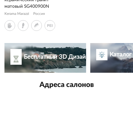
матовый SG400900N
Kerama Marazzi
Россия
Каталог
Бесплатный 3D Дизайн-проект
Адреса салонов