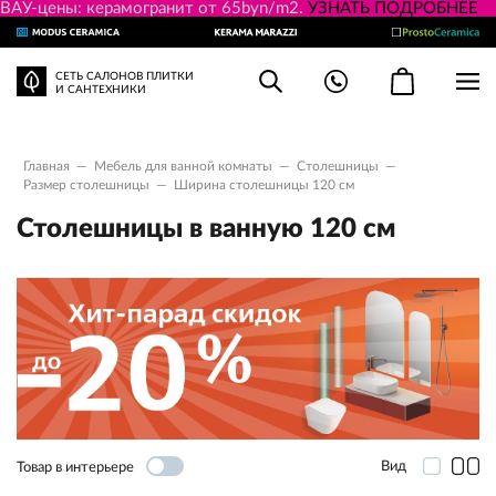
ВАУ-цены: керамогранит от 65byn/m2.
УЗНАТЬ ПОДРОБНЕЕ
СЕТЬ САЛОНОВ ПЛИТКИ
И САНТЕХНИКИ
Главная
—
Мебель для ванной комнаты
—
Столешницы
—
Размер столешницы
—
Ширина столешницы 120 см
Столешницы в ванную 120 см
Вид
Товар в интерьере