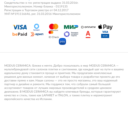
Свидетельство о гос регистрации выдано 31.03.2016г.
Мингорисполкомом. Номер бланка - 0119135
Регистрации в Торговом реестре от 04.12.2017
УНП №191116646, рег. 31.03.2016 Мингорисполкомом
MODUS CERAMICA: Ближе к мечте. Добро пожаловать в мир MODUS CERAMICA —
мультибрендовой сети салонов плитки и сантехники, где каждый шаг на пути к вашему
идеальному дому становится проще и приятнее. Мы предлагаем комплексные
решения для ванных комнат, начиная от выбора товара и разработки проекта до его
доставки прямо к вам. Наши салоны — это не просто магазины, это ваш надежный
партнер в дизайне и ремонте. Мы гордимся тем, что собрали самый большой
ассортимент товаров от лучших мировых производителей в среднем ценовом
диапазоне. В MODUS CERAMICA вы найдете ключевые бренды, которые гарантируют
качество и стиль, такие как LAPARET и ITALON, а также плитку и керамогранит
европейского качества из Испании.