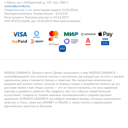
г. Минск, пр-т Победителей, д. 119, пом. 508/4.
modus@keramika.by
Свидетельство о гос регистрации выдано 31.03.2016г.
Мингорисполкомом. Номер бланка - 0119135
Регистрации в Торговом реестре от 04.12.2017
УНП №191116646, рег. 31.03.2016 Мингорисполкомом
MODUS CERAMICA: Ближе к мечте. Добро пожаловать в мир MODUS CERAMICA —
мультибрендовой сети салонов плитки и сантехники, где каждый шаг на пути к вашему
идеальному дому становится проще и приятнее. Мы предлагаем комплексные
решения для ванных комнат, начиная от выбора товара и разработки проекта до его
доставки прямо к вам. Наши салоны — это не просто магазины, это ваш надежный
партнер в дизайне и ремонте. Мы гордимся тем, что собрали самый большой
ассортимент товаров от лучших мировых производителей в среднем ценовом
диапазоне. В MODUS CERAMICA вы найдете ключевые бренды, которые гарантируют
качество и стиль, такие как LAPARET и ITALON, а также плитку и керамогранит
европейского качества из Испании.