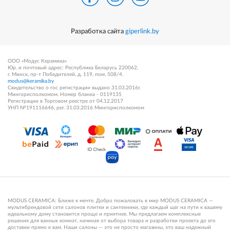
Разработка сайта
giperlink.by
ООО «Модус Керамика»
Юр. и почтовый адрес: Республика Беларусь 220062,
г. Минск, пр-т Победителей, д. 119, пом. 508/4.
modus@keramika.by
Свидетельство о гос регистрации выдано 31.03.2016г.
Мингорисполкомом. Номер бланка - 0119135
Регистрации в Торговом реестре от 04.12.2017
УНП №191116646, рег. 31.03.2016 Мингорисполкомом
MODUS CERAMICA: Ближе к мечте. Добро пожаловать в мир MODUS CERAMICA —
мультибрендовой сети салонов плитки и сантехники, где каждый шаг на пути к вашему
идеальному дому становится проще и приятнее. Мы предлагаем комплексные
решения для ванных комнат, начиная от выбора товара и разработки проекта до его
доставки прямо к вам. Наши салоны — это не просто магазины, это ваш надежный