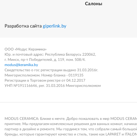
Салоны
Разработка сайта
giperlink.by
ООО «Модус Керамика»
Юр. и почтовый адрес: Республика Беларусь 220062,
г. Минск, пр-т Победителей, д. 119, пом. 508/4.
modus@keramika.by
Свидетельство о гос регистрации выдано 31.03.2016г.
Мингорисполкомом. Номер бланка - 0119135
Регистрации в Торговом реестре от 04.12.2017
УНП №191116646, рег. 31.03.2016 Мингорисполкомом
MODUS CERAMICA: Ближе к мечте. Добро пожаловать в мир MODUS CERAMICA
приятнее. Мы предлагаем комплексные решения для ванных комнат, начиная 
партнер в дизайне и ремонте. Мы гордимся тем, что собрали самый больш
бренды, которые гарантируют качество и стиль, такие как LAPARET и ITALON