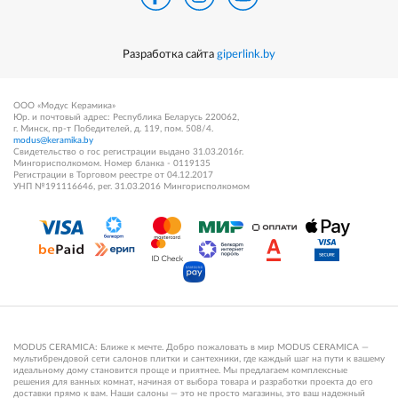
Разработка сайта
giperlink.by
ООО «Модус Керамика»
Юр. и почтовый адрес: Республика Беларусь 220062,
г. Минск, пр-т Победителей, д. 119, пом. 508/4.
modus@keramika.by
Свидетельство о гос регистрации выдано 31.03.2016г.
Мингорисполкомом. Номер бланка - 0119135
Регистрации в Торговом реестре от 04.12.2017
УНП №191116646, рег. 31.03.2016 Мингорисполкомом
MODUS CERAMICA: Ближе к мечте. Добро пожаловать в мир MODUS CERAMICA —
мультибрендовой сети салонов плитки и сантехники, где каждый шаг на пути к вашему
идеальному дому становится проще и приятнее. Мы предлагаем комплексные
решения для ванных комнат, начиная от выбора товара и разработки проекта до его
доставки прямо к вам. Наши салоны — это не просто магазины, это ваш надежный