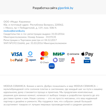
Разработка сайта
giperlink.by
ООО «Модус Керамика»
Юр. и почтовый адрес: Республика Беларусь 220062,
г. Минск, пр-т Победителей, д. 119, пом. 508/4.
modus@keramika.by
Свидетельство о гос регистрации выдано 31.03.2016г.
Мингорисполкомом. Номер бланка - 0119135
Регистрации в Торговом реестре от 04.12.2017
УНП №191116646, рег. 31.03.2016 Мингорисполкомом
MODUS CERAMICA: Ближе к мечте. Добро пожаловать в мир MODUS CERAMICA —
мультибрендовой сети салонов плитки и сантехники, где каждый шаг на пути к вашему
идеальному дому становится проще и приятнее. Мы предлагаем комплексные
решения для ванных комнат, начиная от выбора товара и разработки проекта до его
доставки прямо к вам. Наши салоны — это не просто магазины, это ваш надежный
партнер в дизайне и ремонте. Мы гордимся тем, что собрали самый большой
ассортимент товаров от лучших мировых производителей в среднем ценовом