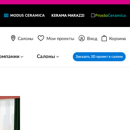
Салоны
Мои проекты
Вход
Корзина
омпании
Салоны
Заказать 3D проект в салоне