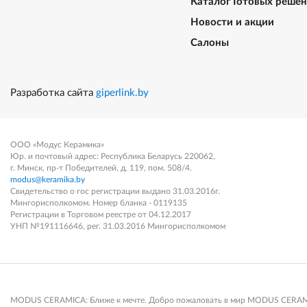
Каталог Готовых реше
Новости и акции
Салоны
Разработка сайта
giperlink.by
ООО «Модус Керамика»
Юр. и почтовый адрес: Республика Беларусь 220062,
г. Минск, пр-т Победителей, д. 119, пом. 508/4.
modus@keramika.by
Свидетельство о гос регистрации выдано 31.03.2016г.
Мингорисполкомом. Номер бланка - 0119135
Регистрации в Торговом реестре от 04.12.2017
УНП №191116646, рег. 31.03.2016 Мингорисполкомом
MODUS CERAMICA: Ближе к мечте. Добро пожаловать в мир MODUS CERAMICA