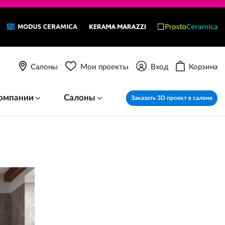
Салоны
Мои проекты
Вход
Корзина
омпании
Салоны
Заказать 3D проект в салоне