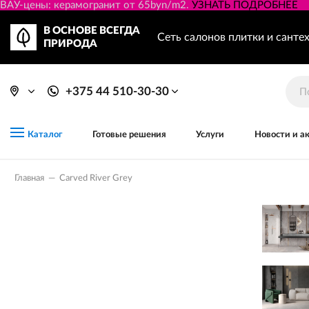
ВАУ-цены: керамогранит от 65byn/m2.
УЗНАТЬ ПОДРОБНЕЕ
В ОСНОВЕ ВСЕГДА
Сеть салонов плитки и санте
ПРИРОДА
+375 44 510-30-30
Готовые решения
Услуги
Новости и а
Каталог
Главная
—
Carved River Grey