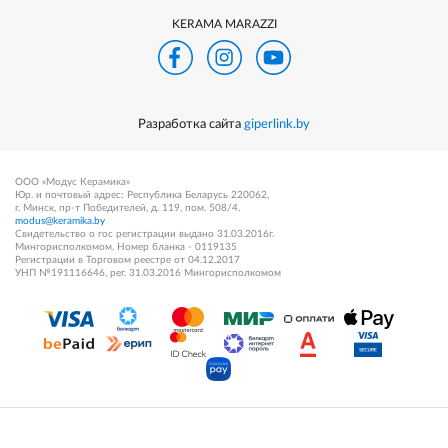
KERAMA MARAZZI
Разработка сайта
giperlink.by
ООО «Модус Керамика»
Юр. и почтовый адрес: Республика Беларусь 220062,
г. Минск, пр-т Победителей, д. 119, пом. 508/4.
modus@keramika.by
Свидетельство о гос регистрации выдано 31.03.2016г.
Мингорисполкомом. Номер бланка - 0119135
Регистрации в Торговом реестре от 04.12.2017
УНП №191116646, рег. 31.03.2016 Мингорисполкомом