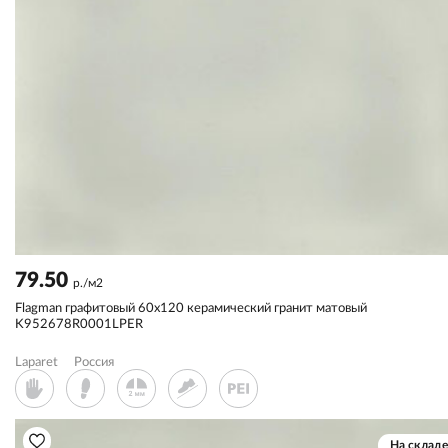
79.50
р./м2
Flagman графитовый 60x120 керамический гранит матовый
K952678R0001LPER
Laparet
Россия
На складе