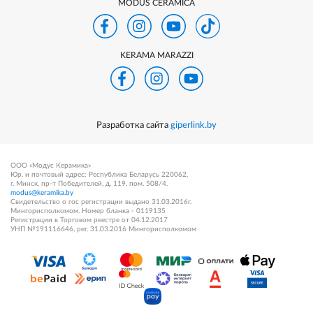
MODUS CERAMICA
KERAMA MARAZZI
Разработка сайта
giperlink.by
ООО «Модус Керамика»
Юр. и почтовый адрес: Республика Беларусь 220062,
г. Минск, пр-т Победителей, д. 119, пом. 508/4.
modus@keramika.by
Свидетельство о гос регистрации выдано 31.03.2016г.
Мингорисполкомом. Номер бланка - 0119135
Регистрации в Торговом реестре от 04.12.2017
УНП №191116646, рег. 31.03.2016 Мингорисполкомом