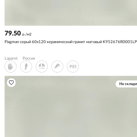
79.50
р./м2
Flagman серый 60x120 керамический гранит матовый K952676R0001L
Laparet
Россия
На складе