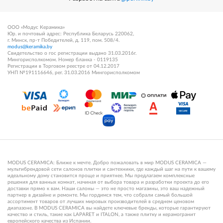
ООО «Модус Керамика»
Юр. и почтовый адрес: Республика Беларусь 220062,
г. Минск, пр-т Победителей, д. 119, пом. 508/4.
modus@keramika.by
Свидетельство о гос регистрации выдано 31.03.2016г.
Мингорисполкомом. Номер бланка - 0119135
Регистрации в Торговом реестре от 04.12.2017
УНП №191116646, рег. 31.03.2016 Мингорисполкомом
MODUS CERAMICA: Ближе к мечте. Добро пожаловать в мир MODUS CERAMICA —
мультибрендовой сети салонов плитки и сантехники, где каждый шаг на пути к вашему
идеальному дому становится проще и приятнее. Мы предлагаем комплексные
решения для ванных комнат, начиная от выбора товара и разработки проекта до его
доставки прямо к вам. Наши салоны — это не просто магазины, это ваш надежный
партнер в дизайне и ремонте. Мы гордимся тем, что собрали самый большой
ассортимент товаров от лучших мировых производителей в среднем ценовом
диапазоне. В MODUS CERAMICA вы найдете ключевые бренды, которые гарантируют
качество и стиль, такие как LAPARET и ITALON, а также плитку и керамогранит
европейского качества из Испании.