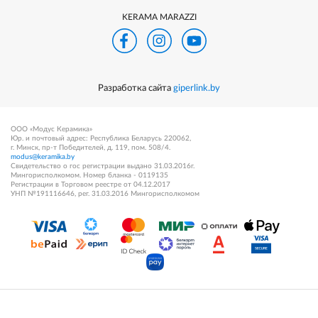
KERAMA MARAZZI
Разработка сайта
giperlink.by
ООО «Модус Керамика»
Юр. и почтовый адрес: Республика Беларусь 220062,
г. Минск, пр-т Победителей, д. 119, пом. 508/4.
modus@keramika.by
Свидетельство о гос регистрации выдано 31.03.2016г.
Мингорисполкомом. Номер бланка - 0119135
Регистрации в Торговом реестре от 04.12.2017
УНП №191116646, рег. 31.03.2016 Мингорисполкомом