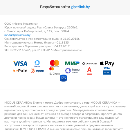
Разработка сайта
giperlink.by
ООО «Модус Керамика»
Юр. и почтовый адрес: Республика Беларусь 220062,
г. Минск, пр-т Победителей, д. 119, пом. 508/4.
modus@keramika.by
Свидетельство о гос регистрации выдано 31.03.2016г.
Мингорисполкомом. Номер бланка - 0119135
Регистрации в Торговом реестре от 04.12.2017
УНП №191116646, рег. 31.03.2016 Мингорисполкомом
MODUS CERAMICA: Ближе к мечте. Добро пожаловать в мир MODUS CERAMICA —
мультибрендовой сети салонов плитки и сантехники, где каждый шаг на пути к вашему
идеальному дому становится проще и приятнее. Мы предлагаем комплексные
решения для ванных комнат, начиная от выбора товара и разработки проекта до его
доставки прямо к вам. Наши салоны — это не просто магазины, это ваш надежный
партнер в дизайне и ремонте. Мы гордимся тем, что собрали самый большой
ассортимент товаров от лучших мировых производителей в среднем ценовом
диапазоне. В MODUS CERAMICA вы найдете ключевые бренды, которые гарантируют