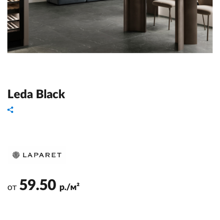
Leda Black
59.50
от
р./м²