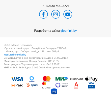
KERAMA MARAZZI
Разработка сайта
giperlink.by
ООО «Модус Керамика»
Юр. и почтовый адрес: Республика Беларусь 220062,
г. Минск, пр-т Победителей, д. 119, пом. 508/4.
modus@keramika.by
Свидетельство о гос регистрации выдано 31.03.2016г.
Мингорисполкомом. Номер бланка - 0119135
Регистрации в Торговом реестре от 04.12.2017
УНП №191116646, рег. 31.03.2016 Мингорисполкомом