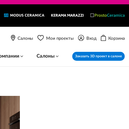
Салоны
Мои проекты
Вход
Корзина
омпании
Салоны
Заказать 3D проект в салоне