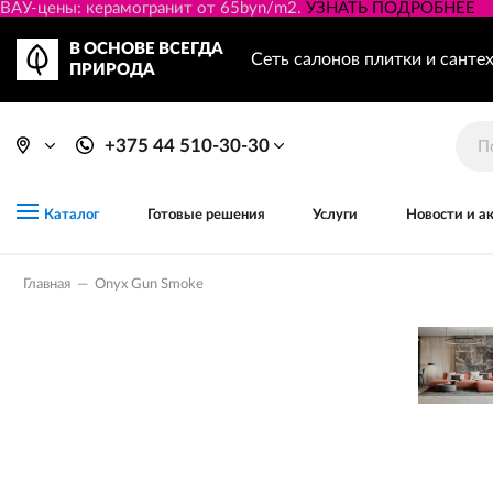
ВАУ-цены: керамогранит от 65byn/m2.
УЗНАТЬ ПОДРОБНЕЕ
В ОСНОВЕ ВСЕГДА
Сеть салонов плитки и санте
ПРИРОДА
+375 44 510-30-30
Готовые решения
Услуги
Новости и а
Каталог
Главная
—
Onyx Gun Smoke