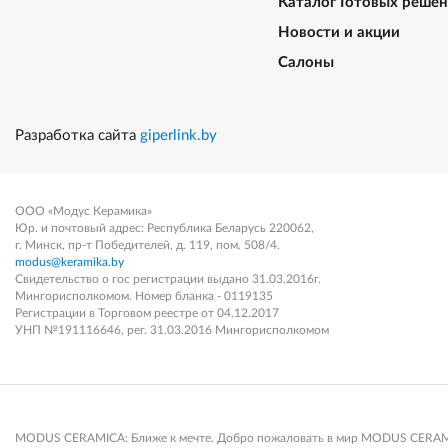
Каталог Готовых реше
Новости и акции
Салоны
Разработка сайта
giperlink.by
ООО «Модус Керамика»
Юр. и почтовый адрес: Республика Беларусь 220062,
г. Минск, пр-т Победителей, д. 119, пом. 508/4.
modus@keramika.by
Свидетельство о гос регистрации выдано 31.03.2016г.
Мингорисполкомом. Номер бланка - 0119135
Регистрации в Торговом реестре от 04.12.2017
УНП №191116646, рег. 31.03.2016 Мингорисполкомом
MODUS CERAMICA: Ближе к мечте. Добро пожаловать в мир MODUS CERAMICA