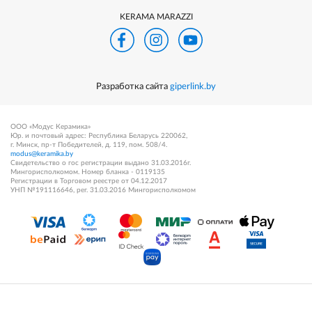
KERAMA MARAZZI
Разработка сайта
giperlink.by
ООО «Модус Керамика»
Юр. и почтовый адрес: Республика Беларусь 220062,
г. Минск, пр-т Победителей, д. 119, пом. 508/4.
modus@keramika.by
Свидетельство о гос регистрации выдано 31.03.2016г.
Мингорисполкомом. Номер бланка - 0119135
Регистрации в Торговом реестре от 04.12.2017
УНП №191116646, рег. 31.03.2016 Мингорисполкомом