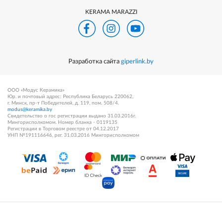
KERAMA MARAZZI
Разработка сайта
giperlink.by
ООО «Модус Керамика»
Юр. и почтовый адрес: Республика Беларусь 220062,
г. Минск, пр-т Победителей, д. 119, пом. 508/4.
modus@keramika.by
Свидетельство о гос регистрации выдано 31.03.2016г.
Мингорисполкомом. Номер бланка - 0119135
Регистрации в Торговом реестре от 04.12.2017
УНП №191116646, рег. 31.03.2016 Мингорисполкомом