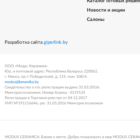
Каталог Готовых реше
Новости и акции
Салоны
Разработка сайта
giperlink.by
ООО «Модус Керамика»
Юр. и почтовый адрес: Республика Беларусь 220062,
г. Минск, пр-т Победителей, д. 119, пом. 508/4.
modus@keramika.by
Свидетельство о гос регистрации выдано 31.03.2016г.
Мингорисполкомом. Номер бланка - 0119135
Регистрации в Торговом реестре от 04.12.2017
УНП №191116646, рег. 31.03.2016 Мингорисполкомом
MODUS CERAMICA: Ближе к мечте. Добро пожаловать в мир MODUS CERAMICA