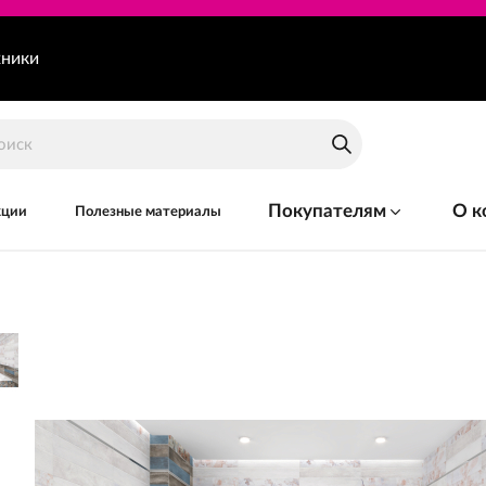
хники
Покупателям
О к
кции
Полезные материалы