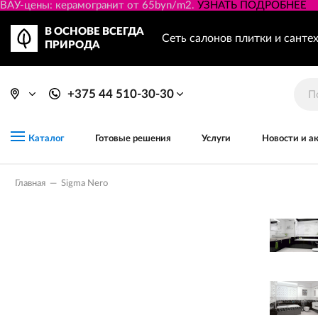
ВАУ-цены: керамогранит от 65byn/m2.
УЗНАТЬ ПОДРОБНЕЕ
В ОСНОВЕ ВСЕГДА
Сеть салонов плитки и санте
ПРИРОДА
+375 44 510-30-30
Готовые решения
Услуги
Новости и а
Каталог
Главная
—
Sigma Nero