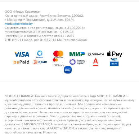
ООО «Модус Керамика»
Юр. и почтовый адрес: Республика Беларусь 220062,
г. Минск, пр-т Победителей, д. 119, пом. 508/4.
modus@keramika.by
Свидетельство о гос регистрации выдано 31.03.2016г.
Мингорисполкомом. Номер бланка - 0119135
Регистрации в Торговом реестре от 04.12.2017
УНП №191116646, рег. 31.03.2016 Мингорисполкомом
MODUS CERAMICA: Ближе к мечте. Добро пожаловать в мир MODUS CERAMICA —
мультибрендовой сети салонов плитки и сантехники, где каждый шаг на пути к вашему
идеальному дому становится проще и приятнее. Мы предлагаем комплексные
решения для ванных комнат, начиная от выбора товара и разработки проекта до его
доставки прямо к вам. Наши салоны — это не просто магазины, это ваш надежный
партнер в дизайне и ремонте. Мы гордимся тем, что собрали самый большой
ассортимент товаров от лучших мировых производителей в среднем ценовом
диапазоне. В MODUS CERAMICA вы найдете ключевые бренды, которые гарантируют
качество и стиль, такие как LAPARET и ITALON, а также плитку и керамогранит
европейского качества из Испании.