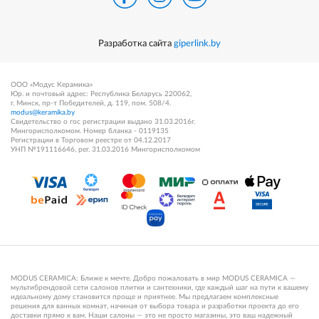
Разработка сайта
giperlink.by
ООО «Модус Керамика»
Юр. и почтовый адрес: Республика Беларусь 220062,
г. Минск, пр-т Победителей, д. 119, пом. 508/4.
modus@keramika.by
Свидетельство о гос регистрации выдано 31.03.2016г.
Мингорисполкомом. Номер бланка - 0119135
Регистрации в Торговом реестре от 04.12.2017
УНП №191116646, рег. 31.03.2016 Мингорисполкомом
MODUS CERAMICA: Ближе к мечте. Добро пожаловать в мир MODUS CERAMICA —
мультибрендовой сети салонов плитки и сантехники, где каждый шаг на пути к вашему
идеальному дому становится проще и приятнее. Мы предлагаем комплексные
решения для ванных комнат, начиная от выбора товара и разработки проекта до его
доставки прямо к вам. Наши салоны — это не просто магазины, это ваш надежный