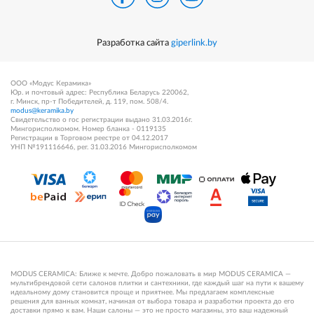
Разработка сайта
giperlink.by
ООО «Модус Керамика»
Юр. и почтовый адрес: Республика Беларусь 220062,
г. Минск, пр-т Победителей, д. 119, пом. 508/4.
modus@keramika.by
Свидетельство о гос регистрации выдано 31.03.2016г.
Мингорисполкомом. Номер бланка - 0119135
Регистрации в Торговом реестре от 04.12.2017
УНП №191116646, рег. 31.03.2016 Мингорисполкомом
MODUS CERAMICA: Ближе к мечте. Добро пожаловать в мир MODUS CERAMICA —
мультибрендовой сети салонов плитки и сантехники, где каждый шаг на пути к вашему
идеальному дому становится проще и приятнее. Мы предлагаем комплексные
решения для ванных комнат, начиная от выбора товара и разработки проекта до его
доставки прямо к вам. Наши салоны — это не просто магазины, это ваш надежный