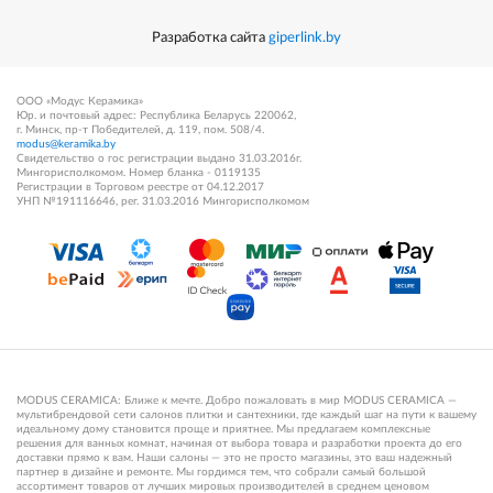
Разработка сайта
giperlink.by
ООО «Модус Керамика»
Юр. и почтовый адрес: Республика Беларусь 220062,
г. Минск, пр-т Победителей, д. 119, пом. 508/4.
modus@keramika.by
Свидетельство о гос регистрации выдано 31.03.2016г.
Мингорисполкомом. Номер бланка - 0119135
Регистрации в Торговом реестре от 04.12.2017
УНП №191116646, рег. 31.03.2016 Мингорисполкомом
MODUS CERAMICA: Ближе к мечте. Добро пожаловать в мир MODUS CERAMICA —
мультибрендовой сети салонов плитки и сантехники, где каждый шаг на пути к вашему
идеальному дому становится проще и приятнее. Мы предлагаем комплексные
решения для ванных комнат, начиная от выбора товара и разработки проекта до его
доставки прямо к вам. Наши салоны — это не просто магазины, это ваш надежный
партнер в дизайне и ремонте. Мы гордимся тем, что собрали самый большой
ассортимент товаров от лучших мировых производителей в среднем ценовом