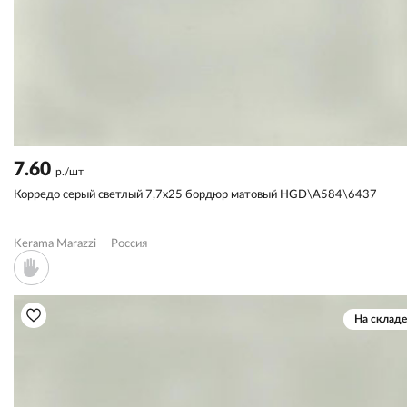
7.60
р./шт
Корредо серый светлый 7,7x25 бордюр матовый HGD\A584\6437
Kerama Marazzi
Россия
На складе