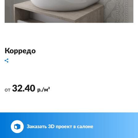
Корредо
32.40
от
р./м²
Заказать 3D проект в салоне