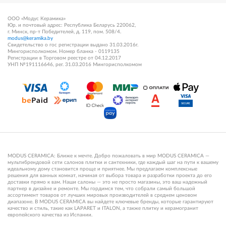
ООО «Модус Керамика»
Юр. и почтовый адрес: Республика Беларусь 220062,
г. Минск, пр-т Победителей, д. 119, пом. 508/4.
modus@keramika.by
Свидетельство о гос регистрации выдано 31.03.2016г.
Мингорисполкомом. Номер бланка - 0119135
Регистрации в Торговом реестре от 04.12.2017
УНП №191116646, рег. 31.03.2016 Мингорисполкомом
MODUS CERAMICA: Ближе к мечте. Добро пожаловать в мир MODUS CERAMICA —
мультибрендовой сети салонов плитки и сантехники, где каждый шаг на пути к вашему
идеальному дому становится проще и приятнее. Мы предлагаем комплексные
решения для ванных комнат, начиная от выбора товара и разработки проекта до его
доставки прямо к вам. Наши салоны — это не просто магазины, это ваш надежный
партнер в дизайне и ремонте. Мы гордимся тем, что собрали самый большой
ассортимент товаров от лучших мировых производителей в среднем ценовом
диапазоне. В MODUS CERAMICA вы найдете ключевые бренды, которые гарантируют
качество и стиль, такие как LAPARET и ITALON, а также плитку и керамогранит
европейского качества из Испании.