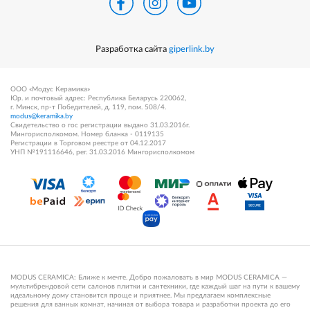
Разработка сайта
giperlink.by
ООО «Модус Керамика»
Юр. и почтовый адрес: Республика Беларусь 220062,
г. Минск, пр-т Победителей, д. 119, пом. 508/4.
modus@keramika.by
Свидетельство о гос регистрации выдано 31.03.2016г.
Мингорисполкомом. Номер бланка - 0119135
Регистрации в Торговом реестре от 04.12.2017
УНП №191116646, рег. 31.03.2016 Мингорисполкомом
MODUS CERAMICA: Ближе к мечте. Добро пожаловать в мир MODUS CERAMICA —
мультибрендовой сети салонов плитки и сантехники, где каждый шаг на пути к вашему
идеальному дому становится проще и приятнее. Мы предлагаем комплексные
решения для ванных комнат, начиная от выбора товара и разработки проекта до его