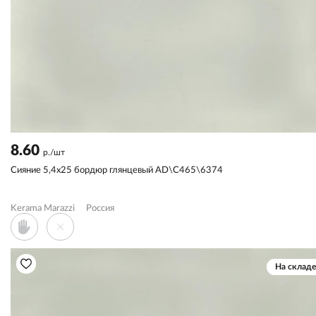
8.60
р./шт
Сияние 5,4x25 бордюр глянцевый AD\C465\6374
Kerama Marazzi
Россия
На складе